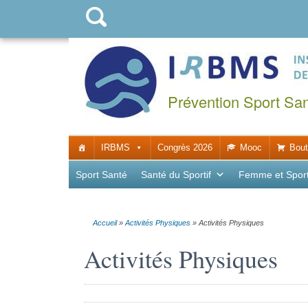
Prévention Sport Sa
IRBMS
Congrès 2026
Mooc
Bout
Sport Santé
Santé du Sportif
Femme et Spor
Accueil
»
Activités Physiques
»
Activités Physiques
Activités Physiques