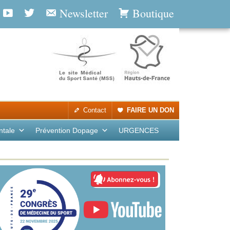
Newsletter
Boutique
Contact
FAIRE UN DON
ntale
Prévention Dopage
URGENCES