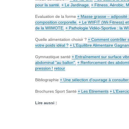
pour la santé.
+ Le Jardinage.
+ Fitness, Aérobic, M
Evaluation de la forme
+ Masse grasse – adiposité :
composition corporelle.
+ Le WIIFIT (Wii Fitness) e
de la WIIMOTE.
+ Pathologie Vidéo-Sportive : la W
Quelle alimentation choisir ?
+ Comment contrôler s
votre poids idéal ?
+ L’Equilibre Alimentaire Gagnan
Gymnastique santé
+ Entraînement sur surface vib
abdominal "au ballon".
+ Renforcement des abdomin
pression !
retour
Bibliographie
+ Une sélection d’ouvrage à consulter
Brochures Sport Santé
+ Les Etirements
+ L’Exerci
Lire aussi :