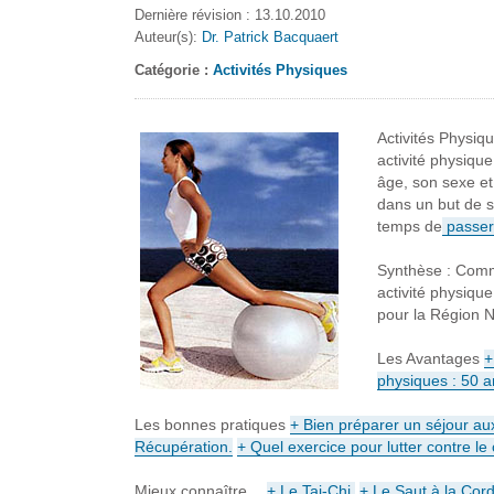
Dernière révision : 13.10.2010
Auteur(s):
Dr. Patrick Bacquaert
Catégorie :
Activités Physiques
Activités Physiq
activité physiqu
âge, son sexe et 
dans un but de sa
temps de
passer 
Synthèse : Comme
activité physiqu
pour la Région N
Les Avantages
+
physiques : 50 an
Les bonnes pratiques
+ Bien préparer un séjour aux
Récupération.
+ Quel exercice pour lutter contre le 
Mieux connaître…
+ Le Tai-Chi.
+ Le Saut à la Cord