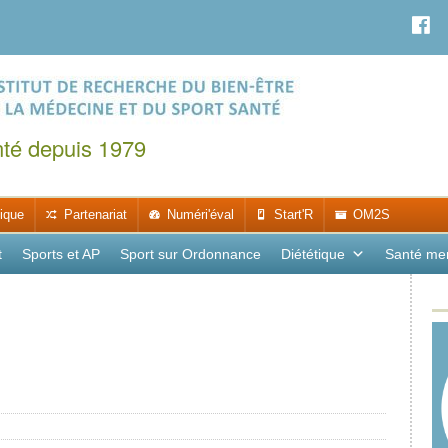
nté depuis 1979
ique
Partenariat
Numéri'éval
Start'R
OM2S
t
Sports et AP
Sport sur Ordonnance
Diététique
Santé me