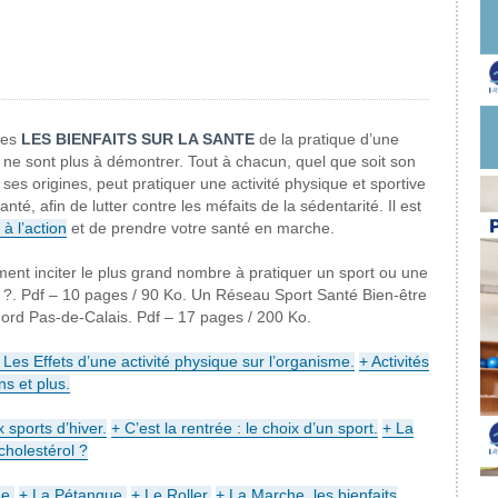
ues
LES BIENFAITS SUR LA SANTE
de la pratique d’une
e ne sont plus à démontrer. Tout à chacun, quel que soit son
ses origines, peut pratiquer une activité physique et sportive
nté, afin de lutter contre les méfaits de la sédentarité. Il est
à l’action
et de prendre votre santé en marche.
nt inciter le plus grand nombre à pratiquer un sport ou une
e ?. Pdf – 10 pages / 90 Ko. Un Réseau Sport Santé Bien-être
ord Pas-de-Calais. Pdf – 17 pages / 200 Ko.
 Les Effets d’une activité physique sur l’organisme.
+ Activités
s et plus.
 sports d’hiver.
+ C’est la rentrée : le choix d’un sport.
+ La
cholestérol ?
e.
+ La Pétanque.
+ Le Roller.
+ La Marche, les bienfaits