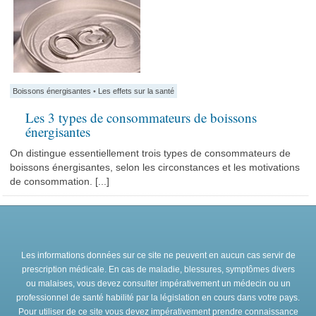
Boissons énergisantes
•
Les effets sur la santé
Les 3 types de consommateurs de boissons
énergisantes
On distingue essentiellement trois types de consommateurs de
boissons énergisantes, selon les circonstances et les motivations
de consommation. [...]
Les informations données sur ce site ne peuvent en aucun cas servir de
prescription médicale. En cas de maladie, blessures, symptômes divers
ou malaises, vous devez consulter impérativement un médecin ou un
professionnel de santé habilité par la législation en cours dans votre pays.
Pour utiliser de ce site vous devez impérativement prendre connaissance