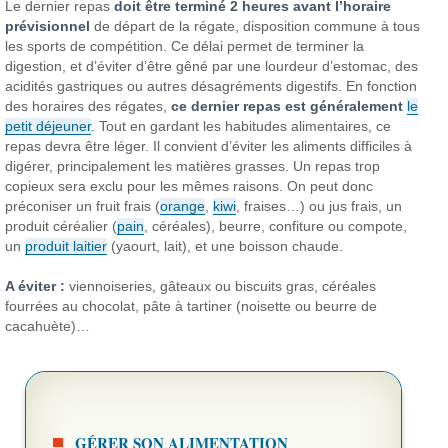
Le dernier repas
doit être terminé 2 heures avant l’horaire
prévisionnel
de départ de la régate, disposition commune à tous
les sports de compétition. Ce délai permet de terminer la
digestion, et d’éviter d’être gêné par une lourdeur d’estomac, des
acidités gastriques ou autres désagréments digestifs. En fonction
des horaires des régates,
ce dernier repas est généralement
le
petit déjeuner
. Tout en gardant les habitudes alimentaires, ce
repas devra être léger. Il convient d’éviter les aliments difficiles à
digérer, principalement les matières grasses. Un repas trop
copieux sera exclu pour les mêmes raisons. On peut donc
préconiser un fruit frais (
orange
,
kiwi
, fraises…) ou jus frais, un
produit céréalier (
pain
, céréales), beurre, confiture ou compote,
un
produit laitier
(yaourt, lait), et une boisson chaude.
A éviter :
viennoiseries, gâteaux ou biscuits gras, céréales
fourrées au chocolat, pâte à tartiner (noisette ou beurre de
cacahuète)…
GÉRER SON ALIMENTATION