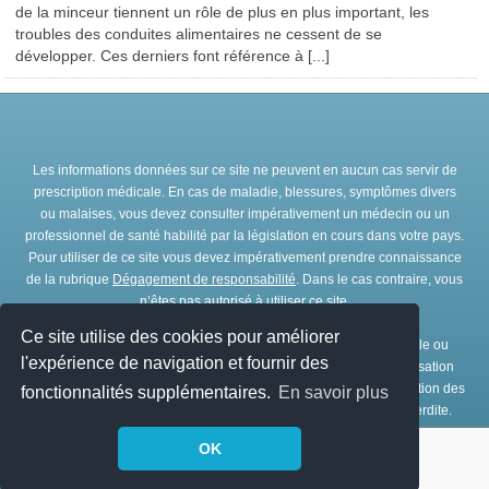
de la minceur tiennent un rôle de plus en plus important, les
troubles des conduites alimentaires ne cessent de se
développer. Ces derniers font référence à [...]
Les informations données sur ce site ne peuvent en aucun cas servir de
prescription médicale. En cas de maladie, blessures, symptômes divers
ou malaises, vous devez consulter impérativement un médecin ou un
professionnel de santé habilité par la législation en cours dans votre pays.
Pour utiliser de ce site vous devez impérativement prendre connaissance
de la rubrique
Dégagement de responsabilité
. Dans le cas contraire, vous
n’êtes pas autorisé à utiliser ce site.
Ce site utilise des cookies pour améliorer
Toute représentation et/ou reproduction et/ou exploitation partielle ou
l'expérience de navigation et fournir des
totale de ce site, par quelques procédés que ce soit, sans l’autorisation
expresse et préalable de l’association IRBMS est interdite. L’utilisation des
fonctionnalités supplémentaires.
En savoir plus
ressources de ce site à des fins commerciales est strictement interdite.
OK
© Copyright
IRBMS
1979 - 2026. Tous droits réservés