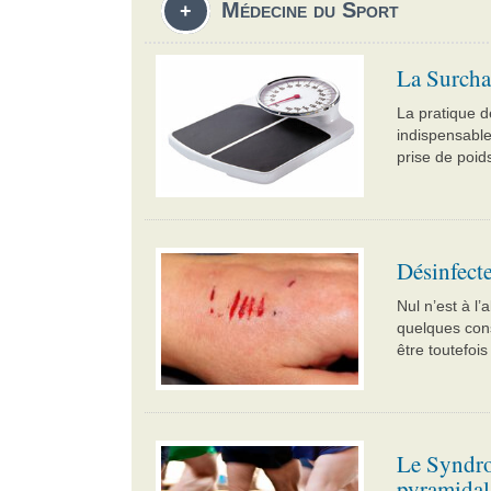
Médecine du Sport
+
La Surcha
La pratique d
indispensable
prise de poids 
Désinfecte
Nul n’est à l’
quelques cons
être toutefois [
Le Syndro
pyramidal