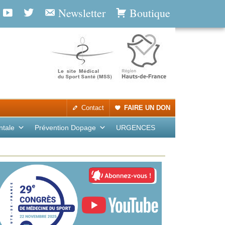
Newsletter
Boutique
Contact
FAIRE UN DON
ntale
Prévention Dopage
URGENCES