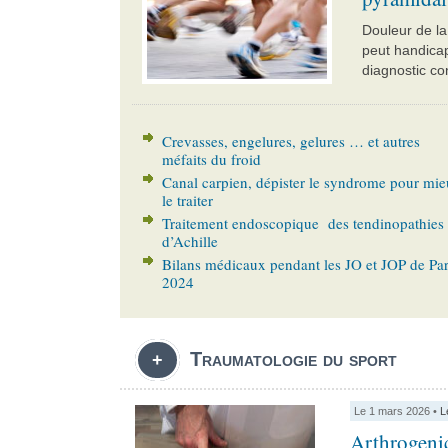
Douleur de l
peut handicap
diagnostic con
Crevasses, engelures, gelures … et autres
méfaits du froid
Canal carpien, dépister le syndrome pour mi
le traiter
Traitement endoscopique des tendinopathies
d’Achille
Bilans médicaux pendant les JO et JOP de Par
2024
Traumatologie du sport
+
Le 1 mars 2026 •
L
Arthrogeni