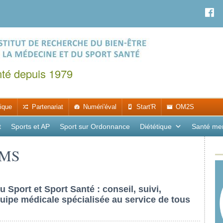
nté depuis 1979
ique
Partenariat
Numéri'éval
Start'R
OM2S
t
Sports et AP
Sport sur Ordonnance
Diététique
Santé me
BMS
Sport et Sport Santé : conseil, suivi,
uipe médicale spécialisée au service de tous