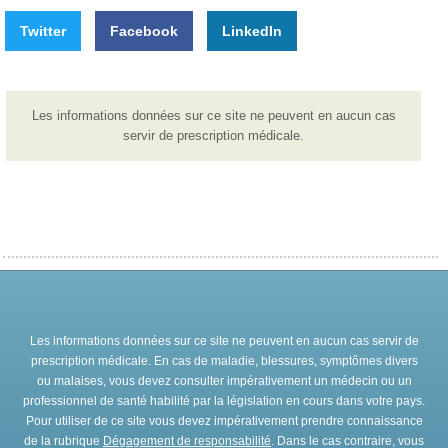
Twitter
Facebook
LinkedIn
Les informations données sur ce site ne peuvent en aucun cas
servir de prescription médicale.
Les informations données sur ce site ne peuvent en aucun cas servir de
prescription médicale. En cas de maladie, blessures, symptômes divers
ou malaises, vous devez consulter impérativement un médecin ou un
professionnel de santé habilité par la législation en cours dans votre pays.
Pour utiliser de ce site vous devez impérativement prendre connaissance
de la rubrique
Dégagement de responsabilité
. Dans le cas contraire, vous