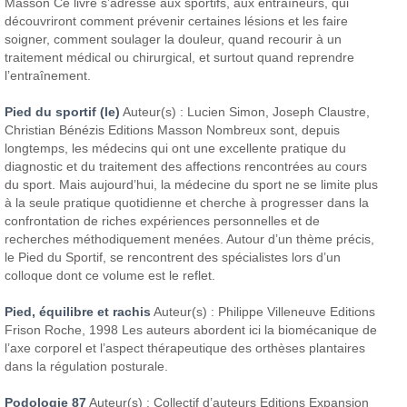
Masson
Ce livre s’adresse aux sportifs, aux entraîneurs, qui
découvriront comment prévenir certaines lésions et les faire
soigner, comment soulager la douleur, quand recourir à un
traitement médical ou chirurgical, et surtout quand reprendre
l’entraînement.
Pied du sportif (le)
Auteur(s) : Lucien Simon, Joseph Claustre,
Christian Bénézis
Editions Masson
Nombreux sont, depuis
longtemps, les médecins qui ont une excellente pratique du
diagnostic et du traitement des affections rencontrées au cours
du sport. Mais aujourd’hui, la médecine du sport ne se limite plus
à la seule pratique quotidienne et cherche à progresser dans la
confrontation de riches expériences personnelles et de
recherches méthodiquement menées.
Autour d’un thème précis,
le Pied du Sportif, se rencontrent des spécialistes lors d’un
colloque dont ce volume est le reflet.
Pied, équilibre et rachis
Auteur(s) : Philippe Villeneuve
Editions
Frison Roche, 1998
Les auteurs abordent ici la biomécanique de
l’axe corporel et l’aspect thérapeutique des orthèses plantaires
dans la régulation posturale.
Podologie 87
Auteur(s) : Collectif d’auteurs
Editions Expansion