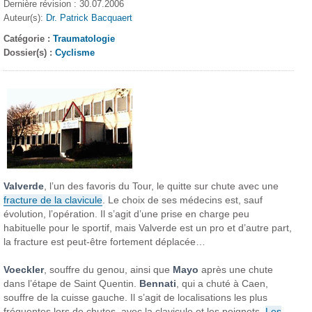
Dernière révision : 30.07.2006
Auteur(s):
Dr. Patrick Bacquaert
Catégorie :
Traumatologie
Dossier(s) :
Cyclisme
Valverde
,
l’un des favoris du Tour, le quitte
sur chute avec une
fracture
de la clavicule
. Le choix
de ses médecins est, sauf
évolution, l’opération.
Il s’agit d’une prise en charge
peu
habituelle pour le sportif,
mais Valverde est un pro et d’autre
part,
la fracture est peut-être
fortement déplacée…
Voeckler
,
souffre du genou, ainsi que
Mayo
après
une chute
dans l’étape
de Saint Quentin.
Bennati
,
qui a chuté à
Caen,
souffre de la cuisse gauche.
Il s’agit de localisations les
plus
fréquentes lors
de chutes, avec la clavicule
et les poignets.
Les