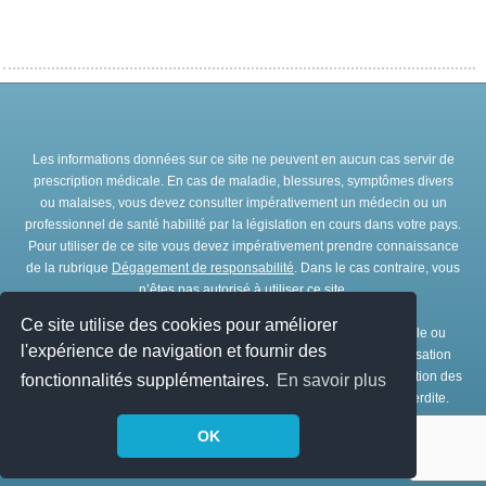
Les informations données sur ce site ne peuvent en aucun cas servir de
prescription médicale. En cas de maladie, blessures, symptômes divers
ou malaises, vous devez consulter impérativement un médecin ou un
professionnel de santé habilité par la législation en cours dans votre pays.
Pour utiliser de ce site vous devez impérativement prendre connaissance
de la rubrique
Dégagement de responsabilité
. Dans le cas contraire, vous
n’êtes pas autorisé à utiliser ce site.
Ce site utilise des cookies pour améliorer
Toute représentation et/ou reproduction et/ou exploitation partielle ou
l'expérience de navigation et fournir des
totale de ce site, par quelques procédés que ce soit, sans l’autorisation
expresse et préalable de l’association IRBMS est interdite. L’utilisation des
fonctionnalités supplémentaires.
En savoir plus
ressources de ce site à des fins commerciales est strictement interdite.
OK
© Copyright
IRBMS
1979 - 2026. Tous droits réservés