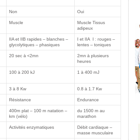
Non
Oui
Muscle
Muscle Tissus
adipeux
IIA et IIB rapides – blanches –
I et IIA I : rouges –
glycolytiques – phasiques
lentes – toniques
20 sec à <2mn
2mn à plusieurs
heures
100 à 200 kJ
1 à 400 mJ
3 à 8 Kw
0.8 à 1.7 Kw
Résistance
Endurance
400m plat – 100 m natation –
du 1500 m au
km (vélo)
marathon
Activités enzymatiques
Débit cardiaque –
masse musculaire