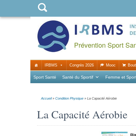
Prévention Sport Sa
IRBMS
Congrès 2026
Mooc
Bout
Sport Santé
Santé du Sportif
Femme et Spor
Accueil
»
Condition Physique
»
La Capacité Aérobie
La Capacité Aérobie