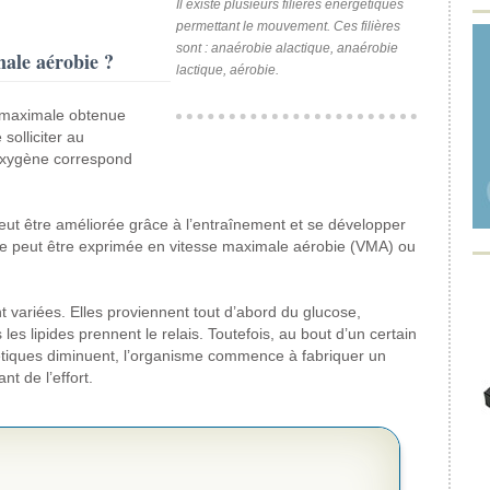
Il existe plusieurs filières énergétiques
permettant le mouvement. Ces filières
sont : anaérobie alactique, anaérobie
ale aérobie ?
lactique, aérobie.
e maximale obtenue
 solliciter au
oxygène correspond
.
eut être améliorée grâce à l’entraînement et se développer
e peut être exprimée en vitesse maximale aérobie (VMA) ou
nt variées. Elles proviennent tout d’abord du glucose,
s lipides prennent le relais. Toutefois, au bout d’un certain
gétiques diminuent, l’organisme commence à fabriquer un
nt de l’effort.