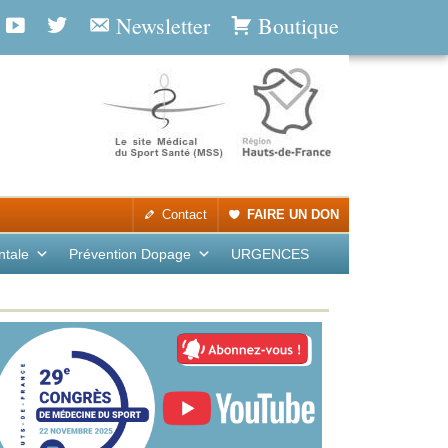
Newsletter
Boutique
Contact
FAIRE UN DON
ntale
Prévention Dopage
URGENCES