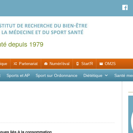
nté depuis 1979
ique
Partenariat
Numéri'éval
Start'R
OM2S
t
Sports et AP
Sport sur Ordonnance
Diététique
Santé me