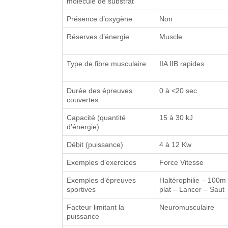
molécule de substrat
Présence d’oxygène
Non
Réserves d’énergie
Muscle
Type de fibre musculaire
IIA IIB rapides
Durée des épreuves
0 à <20 sec
couvertes
Capacité (quantité
15 à 30 kJ
d’énergie)
Débit (puissance)
4 à 12 Kw
Exemples d’exercices
Force Vitesse
Exemples d’épreuves
Haltérophilie – 100m
sportives
plat – Lancer – Saut
Facteur limitant la
Neuromusculaire
puissance