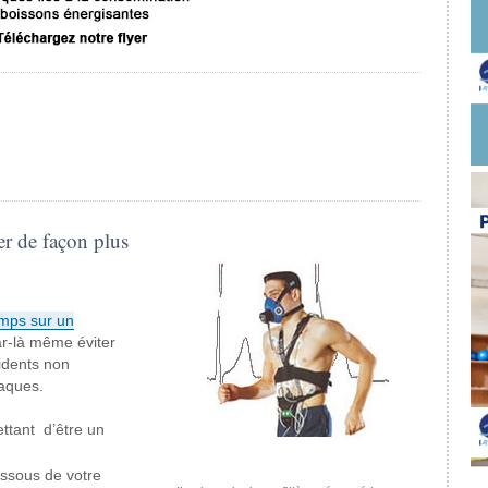
er de façon plus
mps sur un
par-là même éviter
cidents non
iaques.
ttant d’être un
ssous de votre