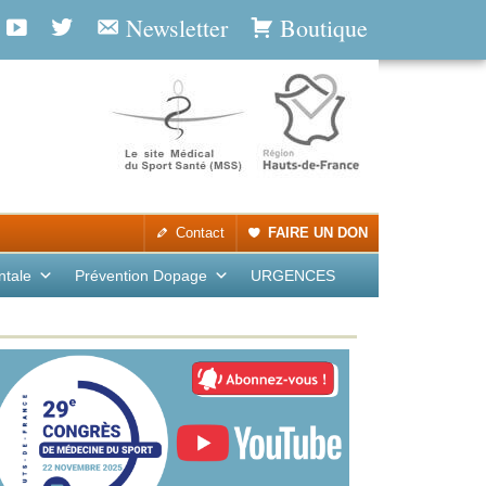
Newsletter
Boutique
Contact
FAIRE UN DON
ntale
Prévention Dopage
URGENCES