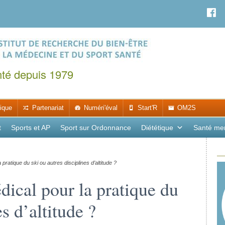
nté depuis 1979
ique
Partenariat
Numéri'éval
Start'R
OM2S
t
Sports et AP
Sport sur Ordonnance
Diététique
Santé me
a pratique du ski ou autres disciplines d’altitude ?
édical pour la pratique du
es d’altitude ?