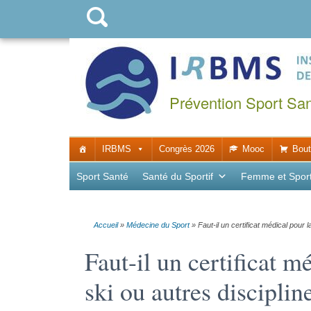
Prévention Sport Sa
IRBMS
Congrès 2026
Mooc
Bout
Sport Santé
Santé du Sportif
Femme et Spor
Accueil
»
Médecine du Sport
»
Faut-il un certificat médical pour l
Faut-il un certificat m
ski ou autres disciplin