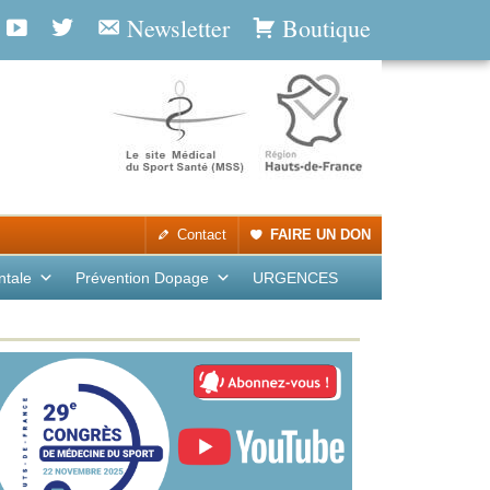
Newsletter
Boutique
Contact
FAIRE UN DON
ntale
Prévention Dopage
URGENCES