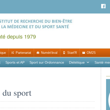
nté depuis 1979
ique
Partenariat
Numéri'éval
Start'R
OM2S
t
Sports et AP
Sport sur Ordonnance
Diététique
Santé me
 du sport