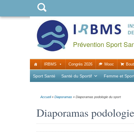
Prévention Sport Sa
IRBMS
Congrès 2026
Mooc
Bout
Sport Santé
Santé du Sportif
Femme et Spor
Accueil
»
Diaporamas
»
Diaporamas podologie du sport
Diaporamas podologie