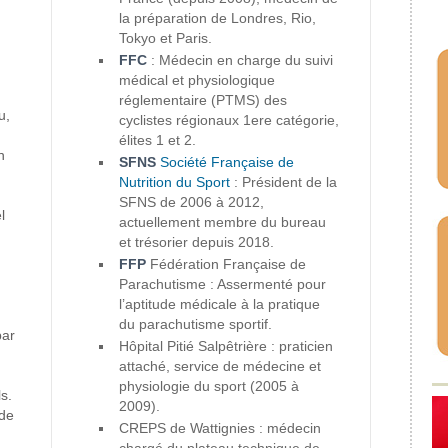
la préparation de Londres, Rio,
Tokyo et Paris.
FFC
: Médecin en charge du suivi
médical et physiologique
réglementaire (PTMS) des
u,
cyclistes régionaux 1ere catégorie,
élites 1 et 2.
n
SFNS
Société Française de
Nutrition du Sport
: Président de la
SFNS de 2006 à 2012,
l
actuellement membre du bureau
et trésorier depuis 2018.
FFP
Fédération Française de
Parachutisme : Assermenté pour
l’aptitude médicale à la pratique
du parachutisme sportif.
par
Hôpital Pitié Salpêtrière : praticien
attaché, service de médecine et
physiologie du sport (2005 à
s.
2009).
 de
CREPS de Wattignies : médecin