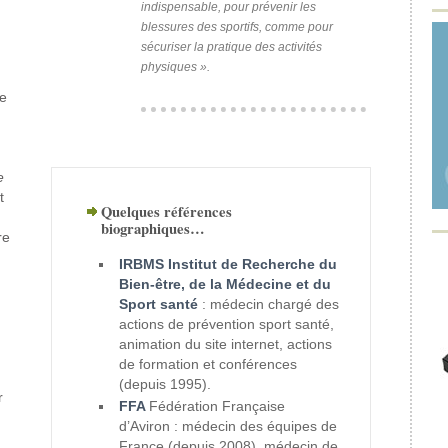
indispensable, pour prévenir les
blessures des sportifs, comme pour
sécuriser la pratique des activités
physiques ».
de
e
t
Quelques références
biographiques…
re
IRBMS Institut de Recherche du
Bien-être, de la Médecine et du
Sport santé
: médecin chargé des
actions de prévention sport santé,
animation du site internet, actions
de formation et conférences
(depuis 1995).
r
FFA
Fédération Française
d’Aviron : médecin des équipes de
France (depuis 2008), médecin de