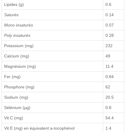
Lipides (g)
0.6
Saturés
0.14
Mono insaturés
0.07
Poly insaturés
0.28
Potassium (mg)
232
Calcium (mg)
49
Magnésium (mg)
11.4
Fer (mg)
0.84
Phosphore (mg)
62
Sodium (mg)
20.5
Sélénium (µg)
0.8
Vit C (mg)
54.4
Vit E (mg) en équivalent a-tocophénol
1.4