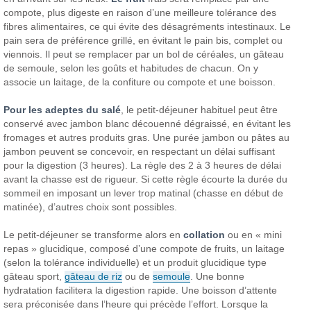
compote, plus digeste en raison d’une meilleure tolérance des
fibres alimentaires, ce qui évite des désagréments intestinaux. Le
pain sera de préférence grillé, en évitant le pain bis, complet ou
viennois. Il peut se remplacer par un bol de céréales, un gâteau
de semoule, selon les goûts et habitudes de chacun. On y
associe un laitage, de la confiture ou compote et une boisson.
Pour les adeptes du salé
, le petit-déjeuner habituel peut être
conservé avec jambon blanc découenné dégraissé, en évitant les
fromages et autres produits gras. Une purée jambon ou pâtes au
jambon peuvent se concevoir, en respectant un délai suffisant
pour la digestion (3 heures). La règle des 2 à 3 heures de délai
avant la chasse est de rigueur. Si cette règle écourte la durée du
sommeil en imposant un lever trop matinal (chasse en début de
matinée), d’autres choix sont possibles.
Le petit-déjeuner se transforme alors en
collation
ou en « mini
repas » glucidique, composé d’une compote de fruits, un laitage
(selon la tolérance individuelle) et un produit glucidique type
gâteau sport,
gâteau de riz
ou de
semoule
. Une bonne
hydratation facilitera la digestion rapide. Une boisson d’attente
sera préconisée dans l’heure qui précède l’effort. Lorsque la