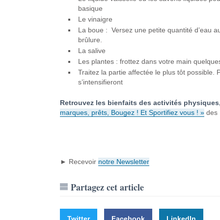
basique
Le vinaigre
La boue : Versez une petite quantité d’eau au 
brûlure.
La salive
Les plantes : frottez dans votre main quelques 
Traitez la partie affectée le plus tôt possibl
s’intensifieront
Retrouvez les bienfaits des activités physiques
marques, prêts, Bougez ! Et Sportifiez vous ! »
des 
► Recevoir
notre Newsletter
Partagez cet article
Twitter
Facebook
LinkedIn