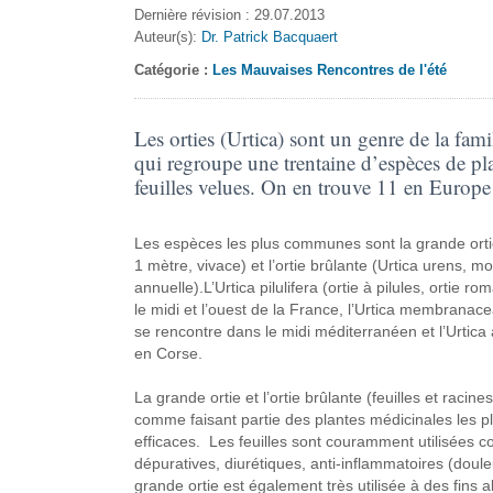
Dernière révision : 29.07.2013
Auteur(s):
Dr. Patrick Bacquaert
Catégorie :
Les Mauvaises Rencontres de l'été
Les orties (Urtica) sont un genre de la fami
qui regroupe une trentaine d’espèces de pl
feuilles velues. On en trouve 11 en Europe
Les espèces les plus communes sont la grande ortie
1 mètre, vivace) et l’ortie brûlante (Urtica urens, m
annuelle).L’Urtica pilulifera (ortie à pilules, ortie 
le midi et l’ouest de la France, l’Urtica membrana
se rencontre dans le midi méditerranéen et l’Urtica
en Corse.
La grande ortie et l’ortie brûlante (feuilles et racin
comme faisant partie des plantes médicinales les plu
efficaces. Les feuilles sont couramment utilisées 
dépuratives, diurétiques, anti-inflammatoires (doul
grande ortie est également très utilisée à des fins al