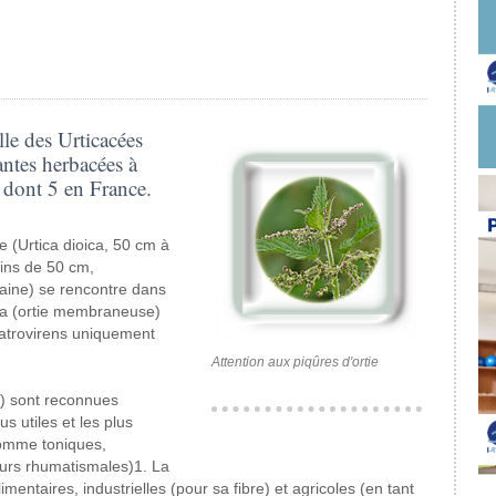
lle des Urticacées
antes herbacées à
 dont 5 en France.
 (Urtica dioica, 50 cm à
oins de 50 cm,
romaine) se rencontre dans
cea (ortie membraneuse)
 atrovirens uniquement
Attention aux piqûres d'ortie
es) sont reconnues
s utiles et les plus
comme toniques,
eurs rhumatismales)1. La
imentaires, industrielles (pour sa fibre) et agricoles (en tant