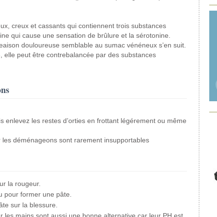
yeux, creux et cassants qui contiennent trois substances
holine qui cause une sensation de brûlure et la sérotonine.
eaison douloureuse semblable au sumac vénéneux s’en suit.
e, elle peut être contrebalancée par des substances
ons
 puis enlevez les restes d’orties en frottant légérement ou même
!
car les déménageons sont rarement insupportables
ur la rougeur.
u pour former une pâte.
âte sur la blessure.
ur les mains sont aussi une bonne alternative car leur PH est