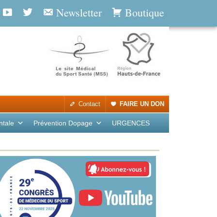
Newsletter
Boutique
Contact
FAIRE UN DON
ntale
Prévention Dopage
URGENCES