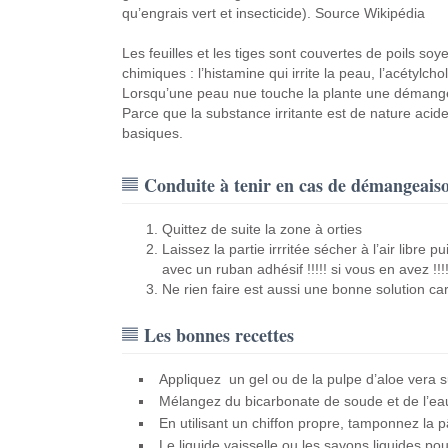
qu’engrais vert et insecticide). Source Wikipédia
Les feuilles et les tiges sont couvertes de poils so
chimiques : l’histamine qui irrite la peau, l’acétylc
Lorsqu’une peau nue touche la plante une démang
Parce que la substance irritante est de nature acid
basiques.
Conduite à tenir en cas de démangeais
Quittez de suite la zone à orties
Laissez la partie irrritée sécher à l’air libre
avec un ruban adhésif !!!!! si vous en avez !!!
Ne rien faire est aussi une bonne solution 
Les bonnes recettes
Appliquez un gel ou de la pulpe d’aloe vera s
Mélangez du bicarbonate de soude et de l’ea
En utilisant un chiffon propre, tamponnez la p
Le liquide vaisselle ou les savons liquides po