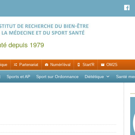
nté depuis 1979
ique
Partenariat
Numéri'éval
Start'R
OM2S
t
Sports et AP
Sport sur Ordonnance
Diététique
Santé me