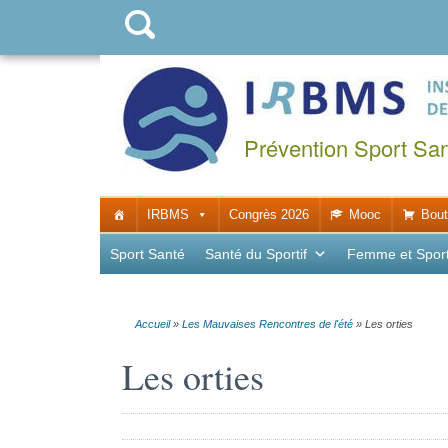
Prévention Sport Sa
IRBMS
Congrès 2026
Mooc
Bout
Sport Santé
Santé du Sportif
Femme et Spor
Accueil
»
Les Mauvaises Rencontres de l'été
»
Les orties
Les orties