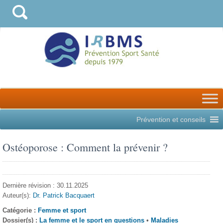
Prévention et conseils
Ostéoporose : Comment la prévenir ?
Dernière révision : 30.11.2025
Auteur(s):
Dr. Patrick Bacquaert
Catégorie :
Femme et sport
Dossier(s) :
La femme et le sport en questions
•
Maladies