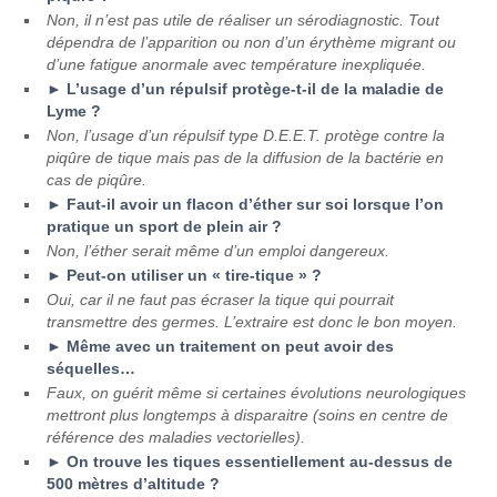
Non, il n’est pas utile de réaliser un sérodiagnostic. Tout
dépendra de l’apparition ou non d’un érythème migrant ou
d’une fatigue anormale avec température inexpliquée.
► L’usage d’un répulsif protège-t-il de la maladie de
Lyme ?
Non, l’usage d’un répulsif type D.E.E.T. protège contre la
piqûre de tique mais pas de la diffusion de la bactérie en
cas de piqûre.
► Faut-il avoir un flacon d’éther sur soi lorsque l’on
pratique un sport de plein air ?
Non, l’éther serait même d’un emploi dangereux.
► Peut-on utiliser un « tire-tique » ?
Oui, car il ne faut pas écraser la tique qui pourrait
transmettre des germes. L’extraire est donc le bon moyen.
► Même avec un traitement on peut avoir des
séquelles…
Faux, on guérit même si certaines évolutions neurologiques
mettront plus longtemps à disparaitre (soins en centre de
référence des maladies vectorielles).
► On trouve les tiques essentiellement au-dessus de
500 mètres d’altitude ?