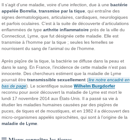
Il s’agit d’une maladie, voire d’une infection, due à une
bactérie
appelée Borrelia
,
transmise par la tique
, qui entraîne des
signes dermatologiques, articulaires, cardiaques, neurologiques
et parfois oculaires. C’est à la suite de découverte d’articulations
enflammées de type
arthrite inflammatoire
près de la ville du
Connecticut, Lyme, que fut désignée cette maladie. Elle est
transmise à l’homme par la tique ; seules les femelles se
nourrissent du sang de l’animal ou de l’homme.
Après piqûre de la tique, la bactérie se diffuse dans la peau et
dans le sang. En France, l’incidence de cette maladie n’est pas
innocente. Des chercheurs estiment que la maladie de Lyme
pourrait être
transmissible sexuellement
(
lire notre encadré en
bas de page
). Le scientifique suisse
Wilhelm Burgdorfer
reconnu pour avoir découvert la maladie de Lyme est mort le
lundi 17 novembre 2014 aux États-Unis. Il a passé sa vie à
étudier les maladies humaines causées par des piqûres de
puces, de tiques et de moustiques, et en 1982 il a découvert des
micro-organismes appelés spirochètes, qui sont à l’origine de la
maladie de Lyme
.
Mieux connaître les tiques