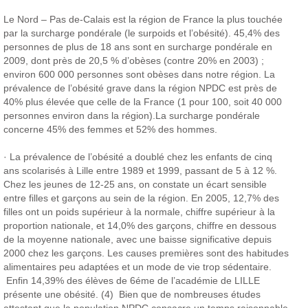
Le Nord – Pas de-Calais est la région de France la plus touchée
par la surcharge pondérale (le surpoids et l’obésité). 45,4% des
personnes de plus de 18 ans sont en surcharge pondérale en
2009, dont près de 20,5 % d’obèses (contre 20% en 2003) ;
environ 600 000 personnes sont obèses dans notre région. La
prévalence de l’obésité grave dans la région NPDC est près de
40% plus élevée que celle de la France (1 pour 100, soit 40 000
personnes environ dans la région).La surcharge pondérale
concerne 45% des femmes et 52% des hommes.
· La prévalence de l’obésité a doublé chez les enfants de cinq
ans scolarisés à Lille entre 1989 et 1999, passant de 5 à 12 %.
Chez les jeunes de 12-25 ans, on constate un écart sensible
entre filles et garçons au sein de la région. En 2005, 12,7% des
filles ont un poids supérieur à la normale, chiffre supérieur à la
proportion nationale, et 14,0% des garçons, chiffre en dessous
de la moyenne nationale, avec une baisse significative depuis
2000 chez les garçons. Les causes premières sont des habitudes
alimentaires peu adaptées et un mode de vie trop sédentaire.
Enfin 14,39% des élèves de 6éme de l’académie de LILLE
présente une obésité. (4) Bien que de nombreuses études
attestent que la population NPDC consacre un temps raisonnable