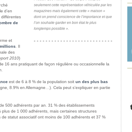
rché
seulement cette représentation véhiculée par les
ile d’en
magazines mais également cette « maison »
 différentes
dont on prend conscience de l’importance et que
ombre de
l’on souhaite garder en bon état le plus
longtemps possible ».
orme et
 millions
. Il
nale des
eport 2010
)
 de 16 ans pratiquant de façon régulière ou occasionnelle la
n.
ance
est de 6 à 8 % de la population soit
un des plus bas
gne, 8.9% en Allemagne…).
Cela peut s’expliquer en partie
de 500 adhérents par an. 31 % des établissements
% plus de 1 000 adhérents, mais certaines structures
de statut associatif ont moins de 100 adhérents et 37 %