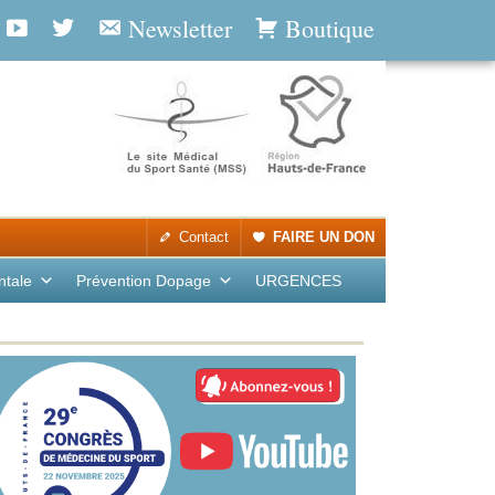
Newsletter
Boutique
Contact
FAIRE UN DON
ntale
Prévention Dopage
URGENCES