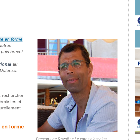
e en forme
autres
 puis brevet
tional
au
 Défense.
à rechercher
éralistes et
urellement
e en forme
Preston-Lee Ravail : « Le corps n’est plus