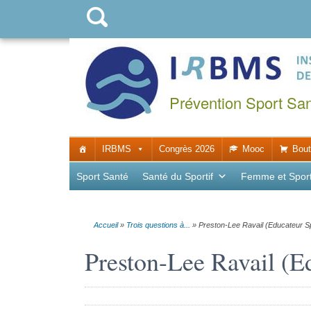
Prévention Sport Sa
IRBMS
Congrès 2026
Mooc
Bout
Sport Santé
Santé du Sportif
Femme et Spor
Accueil
»
Trois questions à...
»
Preston-Lee Ravail (Educateur Sp
Preston-Lee Ravail (E