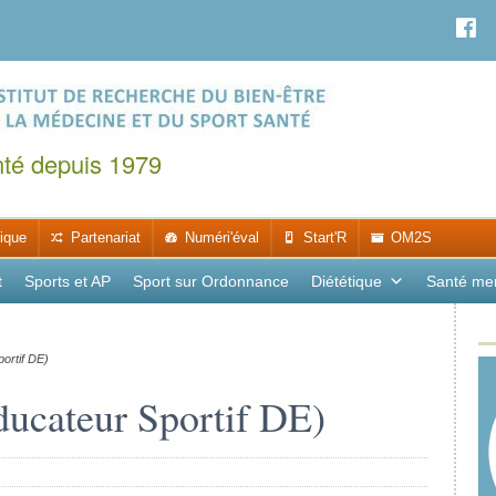
nté depuis 1979
ique
Partenariat
Numéri'éval
Start'R
OM2S
t
Sports et AP
Sport sur Ordonnance
Diététique
Santé me
ortif DE)
ducateur Sportif DE)