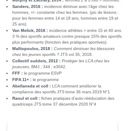
Murphy et Zachary, 2014 :
femmes 2 à 5 fois > hommes.
Sanders, 2016 :
incidence diminue avec l’âge chez les
hommes, +/- constante chez les femmes. (pic de lésions :
pour les femmes entre 14 et 18 ans, hommes entre 19 et
25 ans).
Van Melick, 2016 :
incidence athlètes > entre 15 et 40 ans.
3 % des sportifs amateurs contre presque 15% des sportifs
plus performants (fonction des pratiques sportives).
Malliopoulos, 2018 :
Comment diminuer les blessures
chez les jeunes sportifs ?
JTS vol 35, 2018.
Collectif suédois, 2012 :
Protéger les LCA chez les
joueuses
, BMJ ; 344 ; e3042.
FFF :
le programme ESVP
FIFA 11+ :
le programme
Abellaneda et coll :
LCA comment améliorer la
compliance des sportifs JTS tome 36 mars 2019 N°1
Raoul et coll :
fiches pratiques d’auto-rééducation des
quadriceps JTS tome 37 décembre 2020 N°4