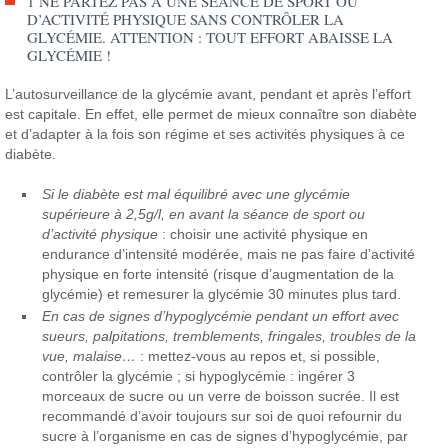
1 NE PARTEZ PAS À UNE SÉANCE DE SPORT OU
D’ACTIVITÉ PHYSIQUE SANS CONTRÔLER LA
GLYCÉMIE. ATTENTION : TOUT EFFORT ABAISSE LA
GLYCÉMIE !
L’autosurveillance de la glycémie avant, pendant et après l’effort
est capitale. En effet, elle permet de mieux connaître son diabète
et d’adapter à la fois son régime et ses activités physiques à ce
diabète.
Si le diabète est mal équilibré avec une glycémie
supérieure à 2,5g/l, en avant la séance de sport ou
d’activité physique
: choisir une activité physique en
endurance d’intensité modérée, mais ne pas faire d’activité
physique en forte intensité (risque d’augmentation de la
glycémie) et remesurer la glycémie 30 minutes plus tard.
En cas de signes d’hypoglycémie pendant un effort avec
sueurs, palpitations, tremblements, fringales, troubles de la
vue, malaise…
: mettez-vous au repos et, si possible,
contrôler la glycémie ; si hypoglycémie : ingérer 3
morceaux de sucre ou un verre de boisson sucrée. Il est
recommandé d’avoir toujours sur soi de quoi refournir du
sucre à l’organisme en cas de signes d’hypoglycémie, par