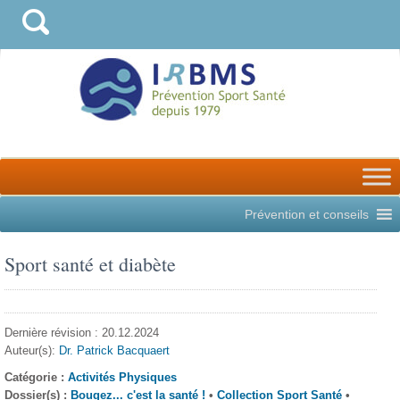
Prévention et conseils
Sport santé et diabète
Dernière révision : 20.12.2024
Auteur(s):
Dr. Patrick Bacquaert
Catégorie :
Activités Physiques
Dossier(s) :
Bougez... c'est la santé !
•
Collection Sport Santé
•