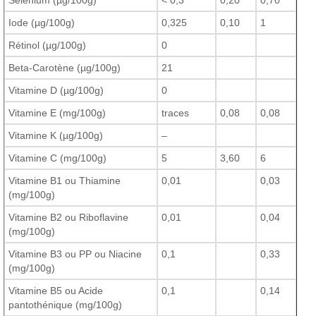
Sélénium (µg/100g)
< 0,3
0,20
0,70
Iode (µg/100g)
0,325
0,10
1
Rétinol (µg/100g)
0
Beta-Carotène (µg/100g)
21
Vitamine D (µg/100g)
0
Vitamine E (mg/100g)
traces
0,08
0,08
Vitamine K (µg/100g)
–
Vitamine C (mg/100g)
5
3,60
6
Vitamine B1 ou Thiamine
0,01
0,03
(mg/100g)
Vitamine B2 ou Riboflavine
0,01
0,04
(mg/100g)
Vitamine B3 ou PP ou Niacine
0,1
0,33
(mg/100g)
Vitamine B5 ou Acide
0,1
0,14
pantothénique (mg/100g)