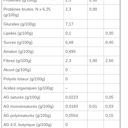
Protéines (g/100g)
2,3
0,90
Protéines brutes, N x 6.25
2,3
0,90
(g/100g)
Glucides (g/100g)
7,17
Lipides (g/100g)
0,1
0,30
Sucres (g/100g)
6,68
8,40
Amidon (g/100g)
0,494
Fibres (g/100g)
2,3
1,90
2,50
Alcool (g/100g)
0
Polyols totaux (g/100g)
0
Acides organiques (g/100g)
–
AG saturés (g/100g)
0,0223
0,05
AG monoinsaturés (g/100g)
0,0183
0,01
0,03
AG polyinsaturés (g/100g)
0,0554
0,15
AG 4:0, butyrique (g/100g)
0