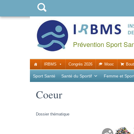
Prévention Sport Sa
IRBMS
Congrès 2026
Mooc
Bout
Sport Santé
Santé du Sportif
Femme et Spor
Coeur
Dossier thématique