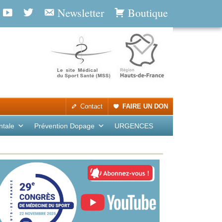
Newsletter
Boutique
Contact
FAIRE UN DON
ntale
Prévention Dopage
URGENCES