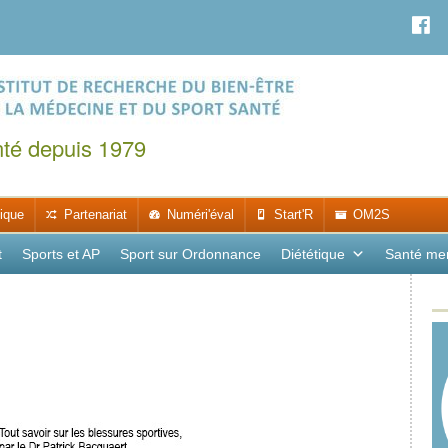
nté depuis 1979
ique
Partenariat
Numéri'éval
Start'R
OM2S
t
Sports et AP
Sport sur Ordonnance
Diététique
Santé me