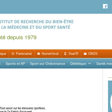
nté depuis 1979
ique
Partenariat
Numéri'éval
Start'R
OM2S
t
Sports et AP
Sport sur Ordonnance
Diététique
Santé me