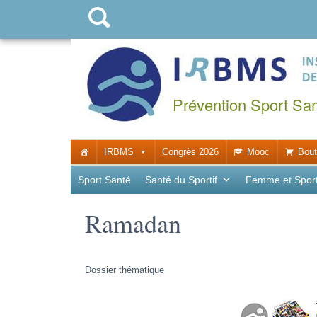
Prévention Sport Sa
IRBMS
Congrès 2026
Mooc
Bout
Sport Santé
Santé du Sportif
Femme et Spor
Ramadan
Dossier thématique