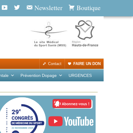
Newsletter
Boutique
Contact
FAIRE UN DON
ntale
Prévention Dopage
URGENCES