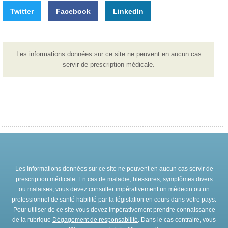
Twitter
Facebook
LinkedIn
Les informations données sur ce site ne peuvent en aucun cas
servir de prescription médicale.
Les informations données sur ce site ne peuvent en aucun cas servir de
prescription médicale. En cas de maladie, blessures, symptômes divers
ou malaises, vous devez consulter impérativement un médecin ou un
professionnel de santé habilité par la législation en cours dans votre pays.
Pour utiliser de ce site vous devez impérativement prendre connaissance
de la rubrique
Dégagement de responsabilité
. Dans le cas contraire, vous