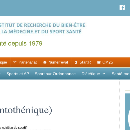
nté depuis 1979
ique
Partenariat
Numéri'éval
Start'R
OM2S
t
Sports et AP
Sport sur Ordonnance
Diététique
Santé me
ntothénique)