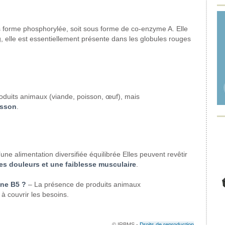
us forme phosphorylée, soit sous forme de co-enzyme A. Elle
, elle est essentiellement présente dans les globules rouges
oduits animaux (viande, poisson, œuf), mais
isson
.
ne alimentation diversifiée équilibrée Elles peuvent revêtir
es douleurs et une faiblesse musculaire
.
ne B5 ?
– La présence de produits animaux
 à couvrir les besoins.
© IRBMS -
Droits de reproduction