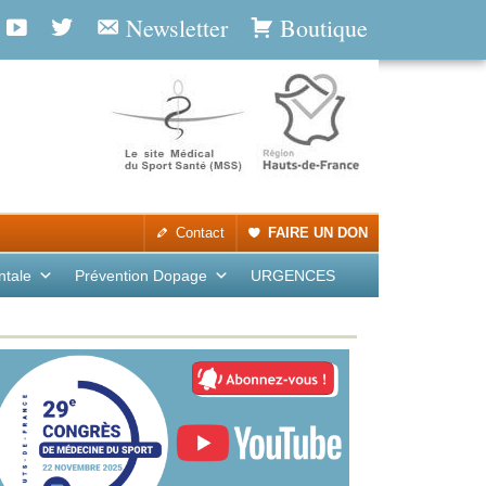
Newsletter
Boutique
Contact
FAIRE UN DON
ntale
Prévention Dopage
URGENCES