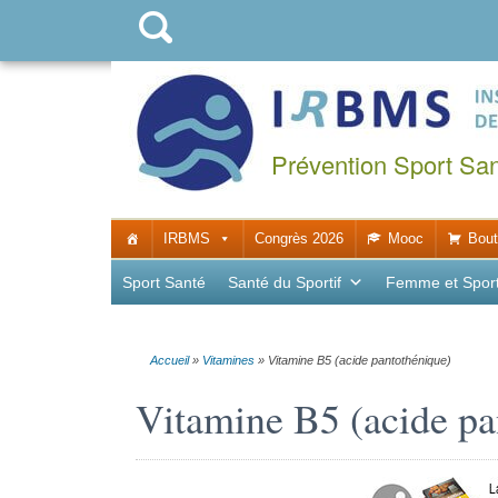
Prévention Sport Sa
IRBMS
Congrès 2026
Mooc
Bout
Sport Santé
Santé du Sportif
Femme et Spor
Accueil
»
Vitamines
»
Vitamine B5 (acide pantothénique)
Vitamine B5 (acide pa