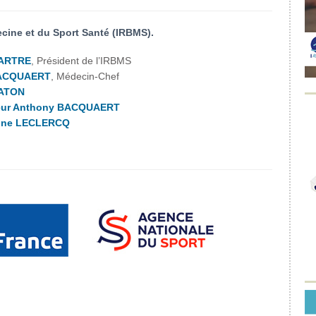
ecine et du Sport Santé (IRBMS).
TARTRE
, Président de l’IRBMS
 BACQUAERT
, Médecin-Chef
MATON
eur Anthony BACQUAERT
ine LECLERCQ