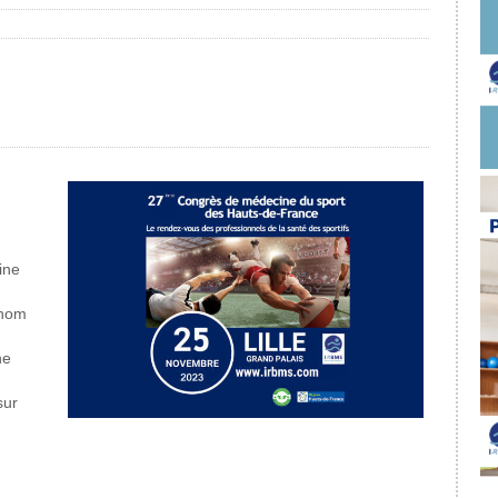
ine
enom
ne
sur