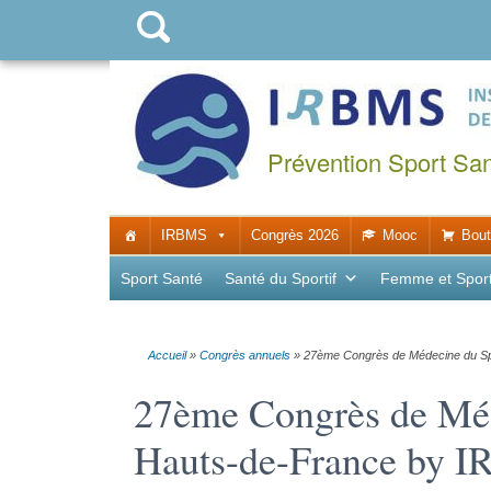
Prévention Sport Sa
IRBMS
Congrès 2026
Mooc
Bout
Sport Santé
Santé du Sportif
Femme et Spor
Accueil
»
Congrès annuels
»
27ème Congrès de Médecine du Sp
27ème Congrès de Méd
Hauts-de-France by 