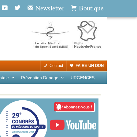
Newsletter
Boutique
Contact
FAIRE UN DON
ntale
Prévention Dopage
URGENCES