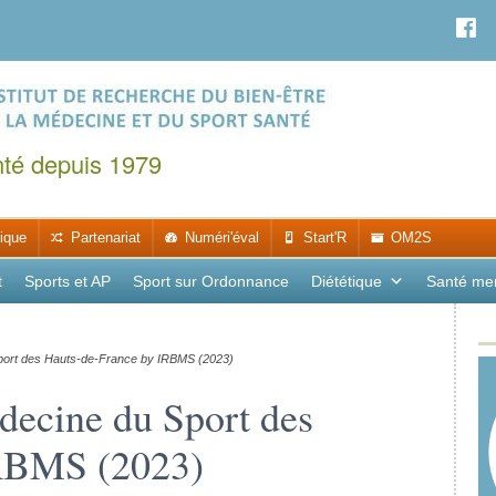
nté depuis 1979
ique
Partenariat
Numéri'éval
Start'R
OM2S
t
Sports et AP
Sport sur Ordonnance
Diététique
Santé me
ort des Hauts-de-France by IRBMS (2023)
ecine du Sport des
IRBMS (2023)