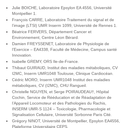
Julie BOICHE, Laboratoire Epsylon EA 4556, Université
Montpellier 1.
François CARRE, Laboratoire Traitement du signal et de
l’image (LTSI) UMR Inserm 1099, Université de Rennes 1.
Béatrice FERVERS, Département Cancer et
Environnement, Centre Léon Bérard.
Damien FREYSSENET, Laboratoire de Physiologie de
l’Exercice – EA4338, Faculté de Médecine, Campus santé
Innovation.
Isabelle GREMY, ORS Ile-de-France.
Thibaut GUIRAUD, Institut des maladies métaboliques, CV
I2MC, Inserm UMR1048 Toulouse, Clinique Cardiocéan.
Cédric MORO, Inserm UMR1048 Institut des maladies
métaboliques, CV (I2MC), CHU Rangueil.
Christelle NGUYEN, et Serge POIRAUDEAU†, Hôpital
Cochin, Service de Rééducation et de Réadaptation de
l’Appareil Locomoteur et des Pathologies du Rachis,
INSERM UMR-S 1124 – Toxicologie, Pharmacologie et
Signalisation Cellulaire, Université Sorbonne Paris Cité.
Grégory NINOT, Université de Montpellier, Epsylon EA4556,
Plateforme Universitaire CEPS.