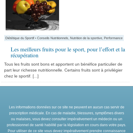
Diététique du Sportif
•
Conseils Nutritionnels
,
Nutrition de la sportive
,
Performance
Les meilleurs fruits pour le sport, pour l’effort et la
récupération
Tous les fruits sont bons et apportent un bénéfice particulier de
part leur richesse nutritionnelle. Certains fruits sont à privilégier
chez le sportif. [...]
Les informations données sur ce site ne peuvent en aucun cas servir de
prescription médicale. En cas de maladie, blessures, symptômes divers
ou malaises, vous devez consulter impérativement un médecin ou un
professionnel de santé habilité par la législation en cours dans votre pays.
Pour utiliser de ce site vous devez impérativement prendre connaissance