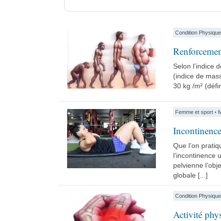
Condition Physique
Renforcement
Selon l’indice 
(indice de mass
30 kg /m² (défin
Femme et sport
•
M
Incontinence
Que l’on pratiq
l’incontinence 
pelvienne l’obj
globale [...]
Condition Physique
Activité phys