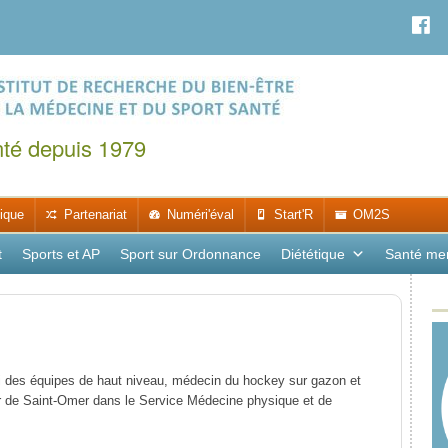
nté depuis 1979
ique
Partenariat
Numéri'éval
Start'R
OM2S
t
Sports et AP
Sport sur Ordonnance
Diététique
Santé me
i des équipes de haut niveau, médecin du hockey sur gazon et
ier de Saint-Omer dans le Service Médecine physique et de