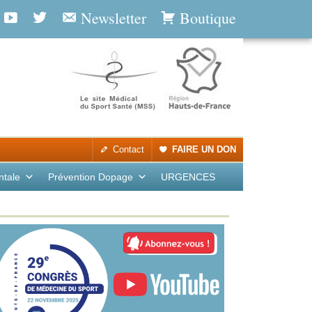
Newsletter
Boutique
Contact
FAIRE UN DON
ntale
Prévention Dopage
URGENCES