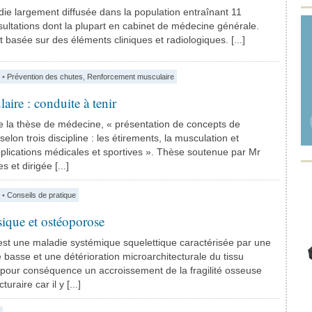
ie largement diffusée dans la population entraînant 11
sultations dont la plupart en cabinet de médecine générale.
t basée sur des éléments cliniques et radiologiques. [...]
•
Prévention des chutes
,
Renforcement musculaire
aire : conduite à tenir
 de la thèse de médecine, « présentation de concepts de
elon trois discipline : les étirements, la musculation et
plications médicales et sportives ». Thèse soutenue par Mr
 et dirigée [...]
•
Conseils de pratique
sique et ostéoporose
est une maladie systémique squelettique caractérisée par une
asse et une détérioration microarchitecturale du tissu
 pour conséquence un accroissement de la fragilité osseuse
turaire car il y [...]