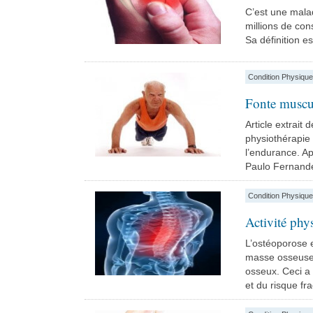
C’est une malad
millions de con
Sa définition es
Condition Physique
Fonte muscul
Article extrait
physiothérapie s
l’endurance. Ap
Paulo Fernandes
Condition Physique
Activité phy
L’ostéoporose 
masse osseuse b
osseux. Ceci a
et du risque frac