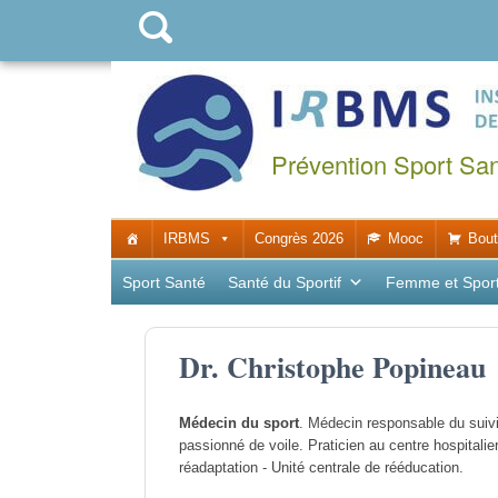
Prévention Sport Sa
IRBMS
Congrès 2026
Mooc
Bout
Sport Santé
Santé du Sportif
Femme et Spor
Dr. Christophe Popineau
Médecin du sport
. Médecin responsable du suiv
passionné de voile. Praticien au centre hospital
réadaptation - Unité centrale de rééducation.