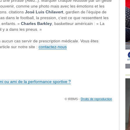
ou une phrase (Allez..). Marquer chaque réussite par un geste
e souvenir, comme une photo mais avec les émotions et les
ons. citations
José Luis Chilavert
, gardien de l’équipe de
as dans le football, la pression, c’est ce que ressenttent les
s enfants. »
Charles Barkley
, basketteur américain : « La
il y a dans les pneus. »
 aucun cas servir de prescription médicale. Vous êtes
ticle sur notre site :
contactez-nous
i ou ami
de la performance
sportive ?
© IRBMS -
Droits de reproduction