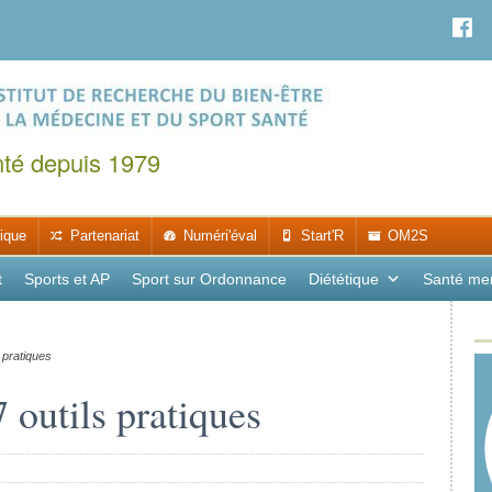
nté depuis 1979
ique
Partenariat
Numéri'éval
Start'R
OM2S
t
Sports et AP
Sport sur Ordonnance
Diététique
Santé me
 pratiques
7 outils pratiques