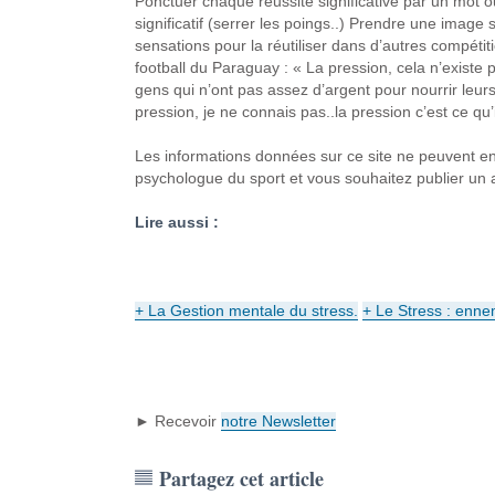
Ponctuer chaque réussite significative par un mot 
significatif (serrer les poings..) Prendre une imag
sensations pour la réutiliser dans d’autres compétiti
football du Paraguay : « La pression, cela n’existe p
gens qui n’ont pas assez d’argent pour nourrir leur
pression, je ne connais pas..la pression c’est ce qu’
Les informations données sur ce site ne peuvent en
psychologue du sport et vous souhaitez publier un ar
Lire aussi :
+
La Gestion mentale
du stress.
+
Le Stress :
ennem
► Recevoir
notre Newsletter
Partagez cet article