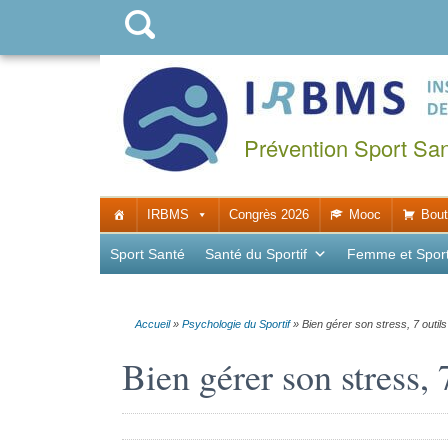
Prévention Sport Sa
IRBMS
Congrès 2026
Mooc
Bout
Sport Santé
Santé du Sportif
Femme et Spor
Accueil
»
Psychologie du Sportif
»
Bien gérer son stress, 7 outils
Bien gérer son stress, 