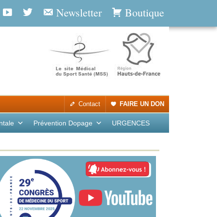
Newsletter
Boutique
Contact
FAIRE UN DON
ntale
Prévention Dopage
URGENCES