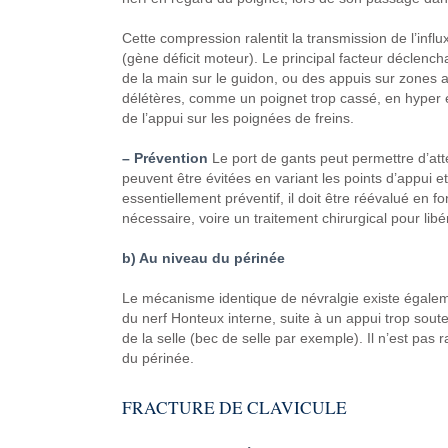
Cette compression
ralentit la transmission de l’influ
(gène déficit
moteur).
Le principal facteur déclench
de la main
sur le guidon, ou des appuis sur zones
a
délétères,
comme un poignet trop cassé,
en hyper e
de l’appui sur les poignées
de freins.
– Prévention
Le port de gants peut permettre d’at
peuvent
être évitées en
variant les points d’appui et
essentiellement
préventif, il doit être
réévalué en fo
nécessaire,
voire un traitement chirurgical pour
libé
b) Au niveau du périnée
Le mécanisme identique de
névralgie existe égale
du
nerf Honteux interne, suite à
un appui trop souten
de la selle
(bec de selle par exemple). Il n’est
pas ra
du périnée.
FRACTURE DE CLAVICULE