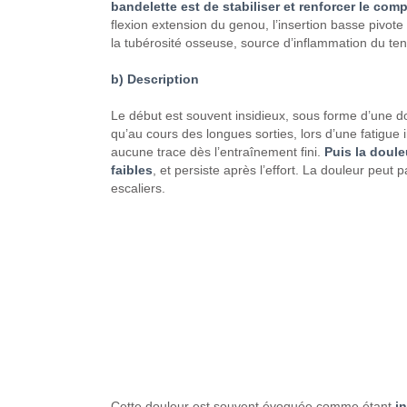
bandelette est de stabiliser
et renforcer le com
flexion
extension du genou, l’insertion
basse pivote 
la
tubérosité osseuse,
source d’inflammation
du ten
b) Description
Le début est souvent
insidieux, sous forme d’une
do
qu’au
cours des longues sorties, lors
d’une fatigue 
aucune trace
dès l’entraînement
fini.
Puis la doule
faibles
,
et persiste après l’effort.
La douleur peut pa
escaliers.
Cette douleur est souvent évoquée
comme étant
i