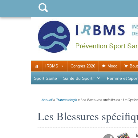
Prévention Sport Sa
IRBMS
Congrès 2026
Mooc
Bout
Sport Santé
Santé du Sportif
Femme et Spor
Accueil
»
Traumatologie
»
Les Blessures spécifiques : Le Cycli
Les Blessures spécifiq