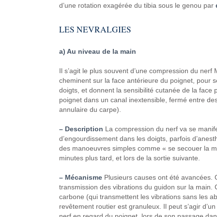
d’une rotation exagérée
du tibia sous le genou par
LES NEVRALGIES
a) Au niveau de la main
Il s’agit le plus souvent d’une
compression du nerf 
cheminent sur la face antérieure
du poignet, pour se
doigts, et donnent
la sensibilité cutanée
de la face 
poignet dans un canal inextensible,
fermé entre des
annulaire du carpe).
– Description
La compression du nerf va se manif
d’engourdissement dans les
doigts, parfois d’anest
des manoeuvres
simples comme « se secouer la
ma
minutes plus tard, et lors de la sortie
suivante.
– Mécanisme
Plusieurs causes ont été
avancées. O
transmission des vibrations du
guidon sur la main.
carbone (qui
transmettent les vibrations sans les
ab
revêtement routier est granuleux.
Il peut s’agir d’u
nerf en regard du poignet, lors
de son passage dans