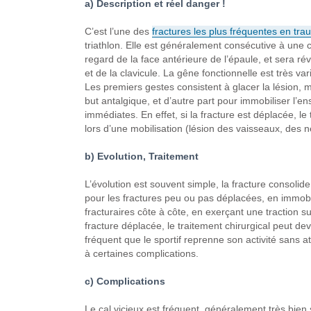
a) Description et réel
danger !
C’est l’une des
fractures
les plus fréquentes en tra
triathlon. Elle est
généralement consécutive
à une c
regard de la face antérieure
de l’épaule, et sera
réve
et de la clavicule. La gêne
fonctionnelle est très var
Les premiers gestes consistent à
glacer la lésion, 
but antalgique,
et d’autre part pour immobiliser
l’en
immédiates. En effet, si la
fracture est déplacée,
le 
lors d’une mobilisation (lésion
des vaisseaux, des ne
b) Evolution, Traitement
L’évolution est souvent
simple, la fracture consolide
pour les fractures peu ou pas déplacées,
en immobil
fracturaires côte à côte,
en exerçant une traction su
fracture déplacée,
le traitement chirurgical peut dev
fréquent que le sportif
reprenne son activité sans
at
à certaines complications.
c) Complications
Le cal vicieux est fréquent,
généralement très
bien 