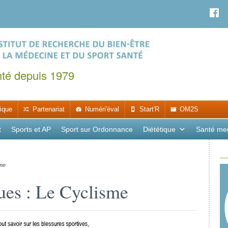
nté depuis 1979
ique
Partenariat
Numéri'éval
Start'R
OM2S
t
Sports et AP
Sport sur Ordonnance
Diététique
Santé me
sme
ues : Le Cyclisme