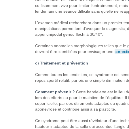
suffisamment
vive pour limiter l’entraînement,
mais 
lendemain une
séance difficile sans qu’elle
ne réapp
L’examen médical recherchera
dans un premier te
manipulations permettent
d’évoquer le diagnostic,
d
appui
unipodal genou fléchi à
30/40°.
Certaines anomalies morphologiques telles
que le 
devront être
identifiées pour envisager une
correcti
c)
Traitement et prévention
Comme toutes les tendinites, ce syndrome
est sens
repos sportif relatif,
parfois une simple diminution d
Comment prévenir ?
Cette bandelette est le lieu 
lors des efforts ou pour
le maintien de l’équilibre.
Il
superficielle, par des étirements
adaptés du quadri
aponévrose
et contribue ainsi à sa plasticité.
Ce syndrome peut être aussi
révélateur d’une
techn
hauteur inadaptée
de la selle qui accentue l’angle
d