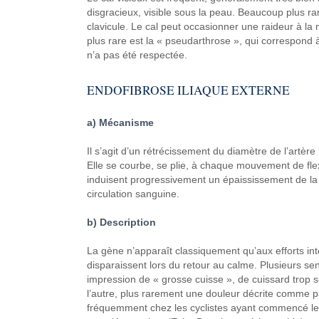
disgracieux, visible sous
la peau. Beaucoup plus rar
clavicule. Le cal peut occasionner
une raideur à la 
plus rare est
la « pseudarthrose »,
qui correspond à
n’a pas
été respectée.
ENDOFIBROSE ILIAQUE
EXTERNE
a) Mécanisme
Il s’agit d’un rétrécissement
du diamètre de l’artère
Elle
se courbe, se plie, à chaque
mouvement de flex
induisent progressivement
un épaississement de la
circulation sanguine.
b) Description
La gène n’apparaît
classiquement qu’aux efforts
int
disparaissent
lors du retour au calme. Plusieurs
sen
impression
de « grosse cuisse »,
de cuissard trop s
l’autre,
plus rarement une douleur décrite
comme pa
fréquemment chez les cyclistes
ayant commencé leur