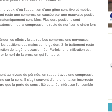
x
nerveux, d’où l’apparition
d’une gêne sensitive et
motrice
ant
reste une compression causée
par une mauvaise position
natomiquement sensibles. Plusieurs
positions sont
xtension, ou la compression
directe du nerf sur le cintre lors
ténuer
les effets vibratoires
Les compressions nerveuses
les positions des mains sur le guidon.
Si le traitement reste
nction
de la gêne occasionnée.
Parfois, une infiltration est
rer le nerf de la pression
qui l’entoure.
ment
au niveau du périnée,
en rapport avec une compression
u sur la selle.
Il s’agit souvent d’une
orientation incorrecte
re que la perte de sensibilité
cutanée intéresse l’ensemble