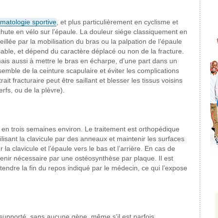
umatologie
sportive
, et plus particulièrement
en cyclisme et
hute en vélo
sur l’épaule.
La douleur siége classiquement
en
illée par la mobilisation
du bras ou la palpation de l’épaule
iable,
et dépend du caractère
déplacé ou non de la
fracture.
mais aussi
à mettre le bras en écharpe,
d’une part dans un
semble de la ceinture scapulaire
et éviter les complications
trait fracturaire peut être
saillant et blesser les tissus voisins
rfs, ou de la
plèvre).
 en trois
semaines environ.
Le traitement est orthopédique
isant la clavicule par des
anneaux et maintenir les surfaces
r
la clavicule et l’épaule
vers le bas et l’arrière.
En cas de
enir
nécessaire par une ostéosynthèse
par plaque.
Il est
tendre la fin du repos indiqué
par le médecin, ce qui l’expose
supporté, sans aucune
gène, même s’il
est parfois