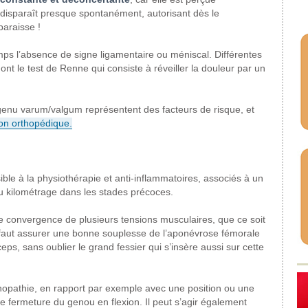
disparaît presque spontanément,
autorisant dès le
araisse !
mps l’absence
de signe ligamentaire ou méniscal.
Différentes
ont le test de Renne qui consiste à
réveiller la douleur par un
genu varum/valgum représentent
des facteurs de risque, et
on
orthopédique.
ible à la physiothérapie
et anti-inflammatoires, associés
à un
u kilométrage
dans les stades précoces.
de convergence
de plusieurs tensions musculaires,
que ce soit
 faut assurer une bonne souplesse
de l’aponévrose fémorale
ceps, sans
oublier le grand fessier qui s’insère
aussi sur cette
opathie, en rapport par exemple
avec une position ou une
e fermeture du genou en flexion.
Il peut s’agir également