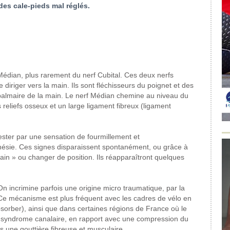
des
cale-pieds mal réglés.
Médian,
plus rarement du nerf Cubital. Ces
deux nerfs
 diriger vers la
main. Ils sont fléchisseurs
du poignet et des
palmaire de la main.
Le nerf Médian chemine au niveau
du
 reliefs osseux
et un large ligament fibreux (ligament
ester
par une sensation de fourmillement
et
hésie.
Ces signes disparaissent spontanément,
ou grâce à
in » ou changer de position.
Ils réapparaîtront quelques
n incrimine parfois
une origine micro traumatique, par
la
 Ce mécanisme
est plus fréquent avec les
cadres de vélo en
sorber), ainsi que dans certaines
régions de France où
le
n syndrome
canalaire, en rapport avec une compression
du
 une gouttière
fibreuse et musculaire.