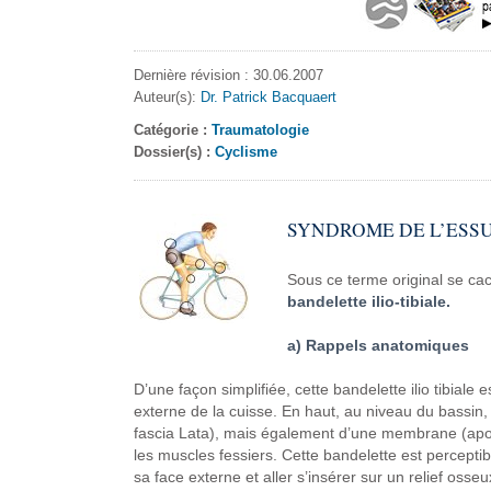
Dernière révision : 30.06.2007
Auteur(s):
Dr. Patrick Bacquaert
Catégorie :
Traumatologie
Dossier(s) :
Cyclisme
SYNDROME
DE L’ESS
Sous ce terme original se ca
bandelette ilio-tibiale.
a) Rappels anatomiques
D’une façon simplifiée,
cette bandelette ilio tibiale
es
externe de la cuisse. En haut,
au niveau du bassin, 
fascia Lata),
mais également d’une
membrane (apo
les muscles fessiers.
Cette bandelette est perceptib
sa
face externe et aller s’insérer
sur un relief osseu