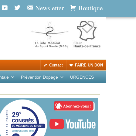
Newsletter
Boutique
Contact
FAIRE UN DON
ntale
Prévention Dopage
URGENCES