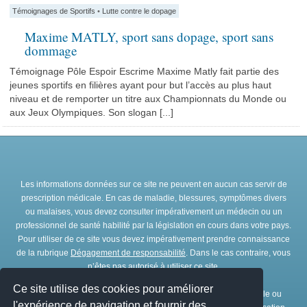
Témoignages de Sportifs
•
Lutte contre le dopage
Maxime MATLY, sport sans dopage, sport sans
dommage
Témoignage Pôle Espoir Escrime Maxime Matly fait partie des
jeunes sportifs en filières ayant pour but l’accès au plus haut
niveau et de remporter un titre aux Championnats du Monde ou
aux Jeux Olympiques. Son slogan [...]
Les informations données sur ce site ne peuvent en aucun cas servir de
prescription médicale. En cas de maladie, blessures, symptômes divers
ou malaises, vous devez consulter impérativement un médecin ou un
professionnel de santé habilité par la législation en cours dans votre pays.
Pour utiliser de ce site vous devez impérativement prendre connaissance
de la rubrique
Dégagement de responsabilité
. Dans le cas contraire, vous
n’êtes pas autorisé à utiliser ce site.
Ce site utilise des cookies pour améliorer
Toute représentation et/ou reproduction et/ou exploitation partielle ou
l'expérience de navigation et fournir des