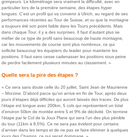
grimpeurs. Le kilométrage sera vraiment la difficulté, avec en
particulier lors de la première semaine, des étapes hyper
longues.
C’est un profil qui va convenir à Ulrich, au regard de ses
performances récentes au Tour de Suisse, et vu que la montagne
a toujours été son point faible dans les Tours précédents.
Mais
dans chaque Tour, il y a des surprises. Il faut d’autant plus se
méfier de ce type de profil sans beaucoup de haute montagne,
car les mouvements de course sont plus nombreux, ce qui
sollicite beaucoup les équipiers du leader pour maintenir les
positions. Il faut sans cesse cadenasser les positions sous peine
de perdre facilement plusieurs minutes au classement. »
Quelle sera la pire des étapes ?
« Ce sera sans doute celle du 20 juillet, Saint Jean de Maurienne
– Morzine. D’abord parce qu’on arrive en fin de Tour, après deux
jours d’étapes déjà difficiles qui auront laissés des traces. De plus
l’étape est longue avec 200km, 5 cols qui représentent un total
d’environ 50km de montée entre 5 et 9% de déclivité. On termine
l’étape par le Col de la Joux Plane qui sera l’un des plus pénible
du tour (11km à 8,5%). Ce ne sera pas évident pour certains
d’arriver dans les temps et de ne pas se faire éliminer à quelques
jours des Champs, ce qui serait dommage. »