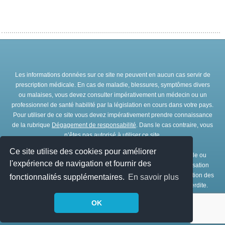
Les informations données sur ce site ne peuvent en aucun cas servir de
prescription médicale. En cas de maladie, blessures, symptômes divers
ou malaises, vous devez consulter impérativement un médecin ou un
professionnel de santé habilité par la législation en cours dans votre pays.
Pour utiliser de ce site vous devez impérativement prendre connaissance
de la rubrique
Dégagement de responsabilité
. Dans le cas contraire, vous
n’êtes pas autorisé à utiliser ce site.
Ce site utilise des cookies pour améliorer
Toute représentation et/ou reproduction et/ou exploitation partielle ou
l'expérience de navigation et fournir des
totale de ce site, par quelques procédés que ce soit, sans l’autorisation
expresse et préalable de l’association IRBMS est interdite. L’utilisation des
fonctionnalités supplémentaires.
En savoir plus
ressources de ce site à des fins commerciales est strictement interdite.
OK
© Copyright
IRBMS
1979 - 2026. Tous droits réservés