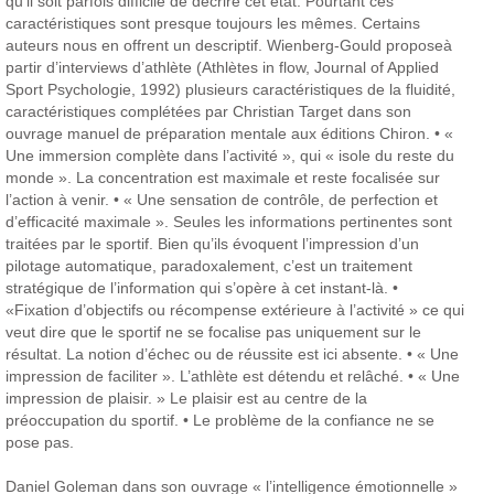
qu’il soit parfois difficile de décrire cet état.
Pourtant ces
caractéristiques sont presque toujours les mêmes. Certains
auteurs nous en offrent un descriptif.
Wienberg-Gould proposeà
partir d’interviews d’athlète (Athlètes in flow, Journal of Applied
Sport Psychologie, 1992) plusieurs caractéristiques de la fluidité,
caractéristiques complétées par Christian Target dans son
ouvrage manuel de préparation mentale aux éditions Chiron.
• «
Une immersion complète dans l’activité », qui « isole du reste du
monde ». La concentration est maximale et reste focalisée sur
l’action à venir.
• « Une sensation de contrôle, de perfection et
d’efficacité maximale ». Seules les informations pertinentes sont
traitées par le sportif. Bien qu’ils évoquent l’impression d’un
pilotage automatique, paradoxalement, c’est un traitement
stratégique de l’information qui s’opère à cet instant-là.
•
«Fixation d’objectifs ou récompense extérieure à l’activité » ce qui
veut dire que le sportif ne se focalise pas uniquement sur le
résultat. La notion d’échec ou de réussite est ici absente.
• « Une
impression de faciliter ». L’athlète est détendu et relâché.
• « Une
impression de plaisir. » Le plaisir est au centre de la
préoccupation du sportif.
• Le problème de la confiance ne se
pose pas.
Daniel Goleman dans son ouvrage « l’intelligence émotionnelle »