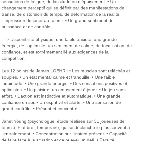
sensations de fatigue, de lassitude ou d’épuisement.
• Un
changement perceptif qui se définit par des manifestations de
transe, de distorsion du temps, de déformation de la réalité,
l’impression de jouer au ralenti.
• Un grand sentiment de
puissance et de contrôle.
==> Disponibilité physique, une faible anxiété, une grande
énergie, de l’optimiste, un sentiment de calme, de focalisation, de
confiance, et est extrêmement lié aux exigences de la
compétition.
Les 12 points de James LOEHR :
• Les muscles sont relâchés et
souples.
• Un état mental calme et tranquille.
• Une faible
inquiétude.
• Une grande énergie.
• Des sensations positives et
optimistes.
• Un plaisir et un amusement à jouer.
• Un jeu sans
effort.
• L’action est instinctive et automatique.
• Une grande
confiance en soi.
• Un esprit vif et alerte.
• Une sensation de
grand contrôle.
• Présent et concentré.
Janet Young (psychologue, étude réalisée sur 31 joueuses de
tennis).
Etat bref, temporaire, qui se déclenche le plus souvent à
l’entraînement.
• Concentration sur l’instant présent.
• Capacité
de faire face à la situation et de relever un défi.
• Faculté