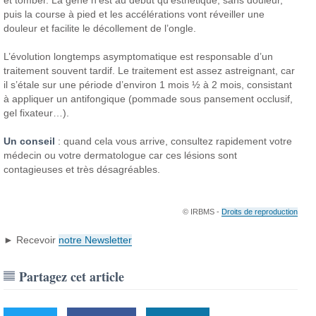
et tomber. La gêne n’est au début qu’esthétique, sans douleur,
puis la course à pied et les accélérations vont réveiller une
douleur et facilite le décollement de l’ongle.
L’évolution longtemps asymptomatique est responsable d’un
traitement souvent tardif. Le traitement est assez astreignant, car
il s’étale sur une période d’environ 1 mois ½ à 2 mois, consistant
à appliquer un antifongique (pommade sous pansement occlusif,
gel fixateur…).
Un conseil
: quand cela vous arrive, consultez rapidement votre
médecin ou votre dermatologue car ces lésions sont
contagieuses et très désagréables.
© IRBMS -
Droits de reproduction
► Recevoir
notre Newsletter
Partagez cet article