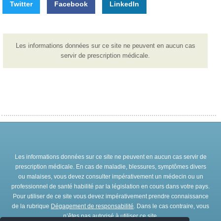
Twitter
Facebook
LinkedIn
Les informations données sur ce site ne peuvent en aucun cas
servir de prescription médicale.
Les informations données sur ce site ne peuvent en aucun cas servir de
prescription médicale. En cas de maladie, blessures, symptômes divers
ou malaises, vous devez consulter impérativement un médecin ou un
professionnel de santé habilité par la législation en cours dans votre pays.
Pour utiliser de ce site vous devez impérativement prendre connaissance
de la rubrique
Dégagement de responsabilité
. Dans le cas contraire, vous
n’êtes pas autorisé à utiliser ce site.