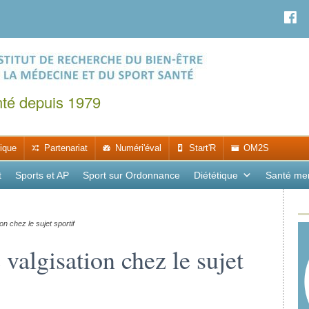
nté depuis 1979
ique
Partenariat
Numéri'éval
Start'R
OM2S
t
Sports et AP
Sport sur Ordonnance
Diététique
Santé me
on chez le sujet sportif
 valgisation chez le sujet