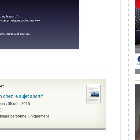
rt
n chez le sujet sportif
ion :
05 déc. 2015
)
A usage personnel uniquement