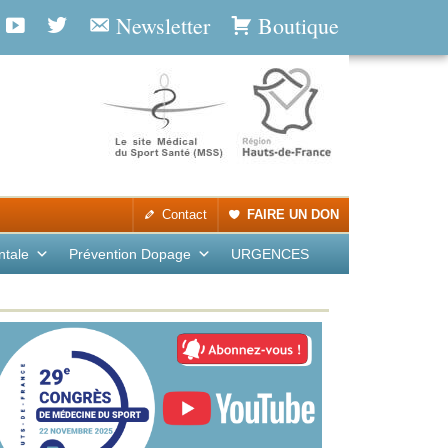
Newsletter
Boutique
Contact
FAIRE UN DON
ntale
Prévention Dopage
URGENCES