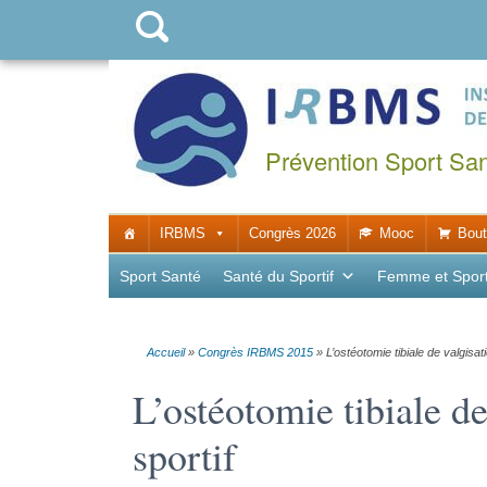
Prévention Sport Sa
IRBMS
Congrès 2026
Mooc
Bout
Sport Santé
Santé du Sportif
Femme et Spor
Accueil
»
Congrès IRBMS 2015
»
L’ostéotomie tibiale de valgisati
L’ostéotomie tibiale de
sportif