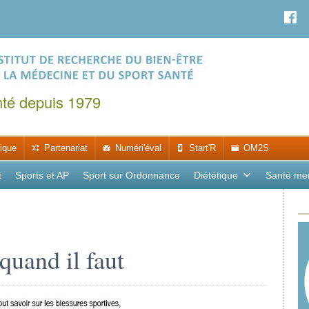
nté depuis 1979
ique
Partenariat
Numéri'éval
Start'R
OM2S
t
Sports et AP
Sport sur Ordonnance
Diététique
Santé me
quand il faut