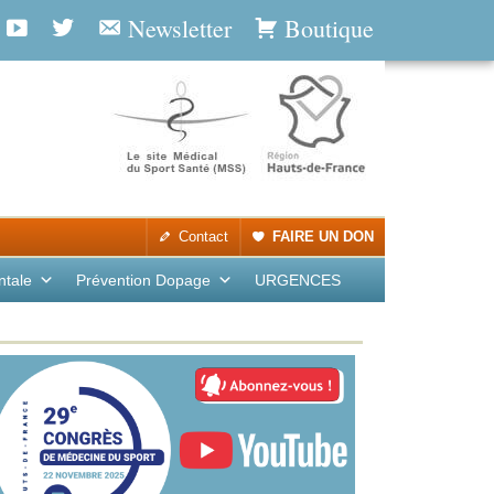
Newsletter
Boutique
Contact
FAIRE UN DON
ntale
Prévention Dopage
URGENCES