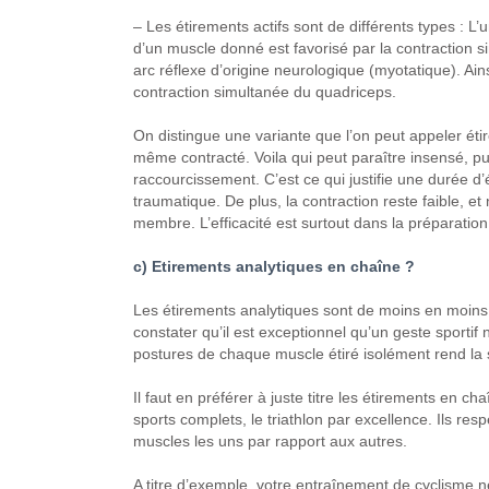
– Les étirements actifs sont de différents types : L
d’un muscle donné est favorisé par la contraction s
arc réflexe d’origine neurologique (myotatique). Ains
contraction simultanée du quadriceps.
On distingue une variante que l’on peut appeler étire
même contracté. Voila qui peut paraître insensé, pu
raccourcissement. C’est ce qui justifie une durée d
traumatique. De plus, la contraction reste faible, 
membre. L’efficacité est surtout dans la préparation
c) Etirements analytiques en chaîne ?
Les étirements analytiques sont de moins en moins 
constater qu’il est exceptionnel qu’un geste sportif 
postures de chaque muscle étiré isolément rend la 
Il faut en préférer à juste titre les étirements en c
sports complets, le triathlon par excellence. Ils res
muscles les uns par rapport aux autres.
A titre d’exemple, votre entraînement de cyclisme ne