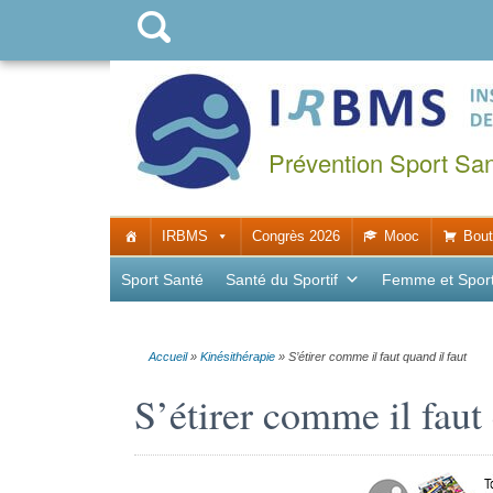
Prévention Sport Sa
IRBMS
Congrès 2026
Mooc
Bout
Sport Santé
Santé du Sportif
Femme et Spor
Accueil
»
Kinésithérapie
»
S’étirer comme il faut quand il faut
S’étirer comme il faut 