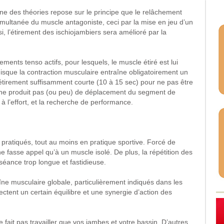
’une des théories repose sur le principe que le relâchement
imultanée du muscle antagoniste, ceci par la mise en jeu d’un
i, l’étirement des ischiojambiers sera amélioré par la
ments tenso actifs, pour lesquels, le muscle étiré est lui
isque la contraction musculaire entraîne obligatoirement un
’étirement suffisamment courte (10 à 15 sec) pour ne pas être
et ne produit pas (ou peu) de déplacement du segment de
 à l’effort, et la recherche de performance.
pratiqués, tout au moins en pratique sportive.
Forcé de
ne fasse appel qu’à un muscle isolé. De plus, la répétition des
séance trop longue et fastidieuse.
haîne musculaire globale, particulièrement indiqués dans les
pectent un certain équilibre et une synergie d’action des
 fait pas travailler que vos jambes et votre bassin. D’autres