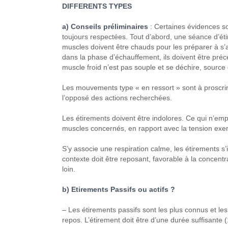
DIFFERENTS TYPES
a) Conseils préliminaires
:
Certaines évidences son
toujours respectées.
Tout d’abord, une séance d’éti
muscles doivent être chauds pour les préparer à s’all
dans la phase d’échauffement, ils doivent être pré
muscle froid n’est pas souple et se déchire, source
Les mouvements type « en ressort » sont à proscrire
l’opposé des actions recherchées.
Les étirements doivent être indolores. Ce qui n’emp
muscles concernés, en rapport avec la tension exer
S’y associe une respiration calme, les étirements s’i
contexte doit être reposant, favorable à la concent
loin.
b) Etirements Passifs ou actifs ?
– Les étirements passifs sont les plus connus et les 
repos. L’étirement doit être d’une durée suffisante (