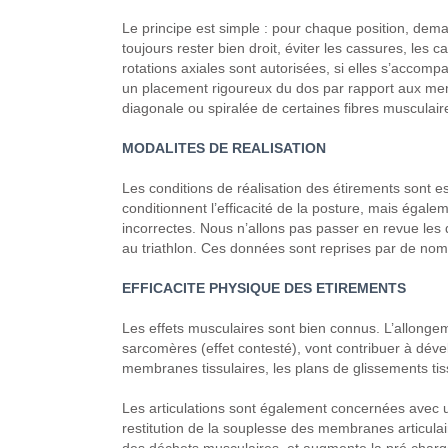
Le principe est simple : pour chaque position, deman
toujours rester bien droit, éviter les cassures, les 
rotations axiales sont autorisées, si elles s’accom
un placement rigoureux du dos par rapport aux memb
diagonale ou spiralée de certaines fibres musculair
MODALITES DE REALISATION
Les conditions de réalisation des étirements sont e
conditionnent l’efficacité de la posture, mais égale
incorrectes.
Nous n’allons pas passer en revue les di
au triathlon. Ces données sont reprises par de no
EFFICACITE PHYSIQUE DES ETIREMENTS
Les effets musculaires sont bien connus. L’allongem
sarcomères (effet contesté), vont contribuer à déve
membranes tissulaires, les plans de glissements tiss
Les articulations sont également concernées avec un
restitution de la souplesse des membranes articulai