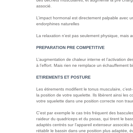
des déchets musculaires, et augmente la pré charge
associé.
L’impact hormonal est directement palpable avec une
endorphines naturelles
La relaxation n’est pas seulement physique, mais au
PREPARATION PRE COMPETITIVE
L’augmentation de chaleur interne et l’activation 
à l’effort. Mais rien ne remplace un échauffement b
ETIREMENTS ET POSTURE
Les étirements modifient le tonus musculaire, c’est-
la position de votre squelette. Ils libèrent ainsi les 
votre squelette dans une position correcte non tra
C’est par exemple le cas très fréquent des bascul
raideur du quadriceps et du psoas, qui tirent le bass
adaptés centrés sur l’appareil extenseur associés
rétablir le bassin dans une position plus adaptée, é