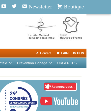
Newsletter
Boutique
Contact
FAIRE UN DON
ntale
Prévention Dopage
URGENCES