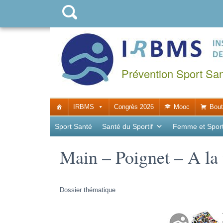
Prévention Sport Sa
IRBMS
Congrès 2026
Mooc
Bout
Sport Santé
Santé du Sportif
Femme et Spor
Main – Poignet – A la
Dossier thématique