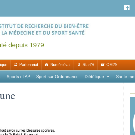
nté depuis 1979
ique
Partenariat
Numéri'éval
Start'R
OM2S
t
Sports et AP
Sport sur Ordonnance
Diététique
Santé me
 une