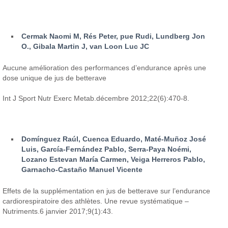
Cermak Naomi M, Rés Peter, pue Rudi, Lundberg Jon
O., Gibala Martin J, van Loon Luc JC
Aucune amélioration des performances d’endurance après une
dose unique de jus de betterave
Int J Sport Nutr Exerc Metab.décembre 2012;22(6):470-8.
Domínguez Raúl, Cuenca Eduardo, Maté-Muñoz José
Luis, García-Fernández Pablo, Serra-Paya Noémi,
Lozano Estevan María Carmen, Veiga Herreros Pablo,
Garnacho-Castaño Manuel Vicente
Effets de la supplémentation en jus de betterave sur l’endurance
cardiorespiratoire des athlètes. Une revue systématique –
Nutriments.6 janvier 2017;9(1):43.