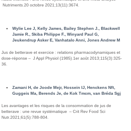
Nutriments.20 octobre 2021;13(11):3674.
Wylie Lee J, Kelly James, Bailey Stephen J., Blackwell
Jamie R., Skiba Philippe F., Winyard Paul G,
Jeukendrup Asker E, Vanhatalo Anni, Jones Andrew M
Jus de betterave et exercice : relations pharmacodynamiques et
dose-réponse – J Appl Physiol (1985).1er août 2013;115(3):325-
36.
Zamani H, de Joode Mejr, Hossein IJ, Henckens Nft,
Guggeis Ma, Berends Je, de Kok Tmcm, van Bréda Sgj
Les avantages et les risques de la consommation de jus de
betterave : une revue systématique – Crit Rev Food Sci
Nutr.2021;61(5):788-804.