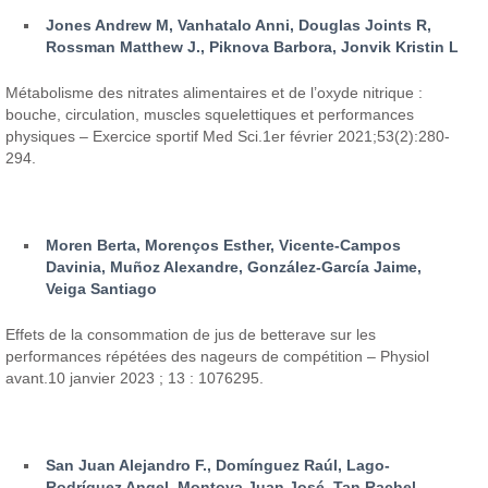
Jones Andrew M, Vanhatalo Anni, Douglas Joints R,
Rossman Matthew J., Piknova Barbora, Jonvik Kristin L
Métabolisme des nitrates alimentaires et de l’oxyde nitrique :
bouche, circulation, muscles squelettiques et performances
physiques – Exercice sportif Med Sci.1er février 2021;53(2):280-
294.
Moren Berta, Morenços Esther, Vicente-Campos
Davinia, Muñoz Alexandre, González-García Jaime,
Veiga Santiago
Effets de la consommation de jus de betterave sur les
performances répétées des nageurs de compétition – Physiol
avant.10 janvier 2023 ; 13 : 1076295.
San Juan Alejandro F., Domínguez Raúl, Lago-
Rodríguez Angel, Montoya Juan José, Tan Rachel,