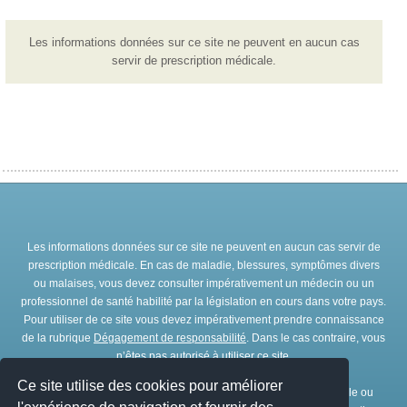
Les informations données sur ce site ne peuvent en aucun cas
servir de prescription médicale.
Les informations données sur ce site ne peuvent en aucun cas servir de
prescription médicale. En cas de maladie, blessures, symptômes divers
ou malaises, vous devez consulter impérativement un médecin ou un
professionnel de santé habilité par la législation en cours dans votre pays.
Pour utiliser de ce site vous devez impérativement prendre connaissance
de la rubrique
Dégagement de responsabilité
. Dans le cas contraire, vous
n’êtes pas autorisé à utiliser ce site.
Ce site utilise des cookies pour améliorer
Toute représentation et/ou reproduction et/ou exploitation partielle ou