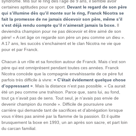
syndrome. Mis sur le ring dès l’âge de 9 ans, il semble avoir
certaines aptitudes pour ce sport.
Devant le regard de son père
qui s’illumine dès qu’il monte sur le ring, Franck Nicotra se
fait la promesse de ne jamais décevoir son père, même s’il
s’est déjà rendu compte qu’il n’aimerait jamais la boxe.
Il
deviendra champion pour ne pas décevoir et être aimé de son
père! « A cet âge on regarde son père un peu comme un dieu ».
A 17 ans, les succès s’enchainent et le clan Nicotra ne vie que
pour et par Franck.
Chacun à un rôle et sa fonction autour de Franck. Mais c’est son
père qui est omniprésent pendant toutes ces années. Franck
Nicotra concède que la compagnie envahissante de ce père fut
parfois très difficile à vivre:
« C’était évidement quelque chose
d’oppressant »
. Mais la distance n’est pas possible. « Ca aurait
été un peu comme une trahison. Parce que, sans lui, au fond,
tout ça n’avait pas de sens. Tout seul, je n’avais pas envie de
devenir champion du monde ». Difficile de poursuivre une
carrière qui demande tant de sacrifices et d’abnégation lorsque
vous n’êtes pas animé par la flamme de la passion. Et il quitte
brusquement la boxe en 1993, un an après son sacre, et part loin
du carcan familial.