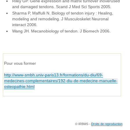
Riley GP. Gene expression and matrix turnover inoverused
and damaged tendons. Scand J Med Sci Sports 2005.
Sharma P, Maffulli N. Biology of tendon injury : Healing,
modeling and remodeling. J Musculoskelet Neuronal
interact 2006.
Wang JH. Mecanobiology of tendon. J Biomech 2006.
Pour vous former
http://www-smbh.univ-paris13.fr/formations/du-diu/69-
medecines-complementaires/192-diu-de-medecine-manuelle-
osteopathie.html
© IRBMS -
Droits de reproduction