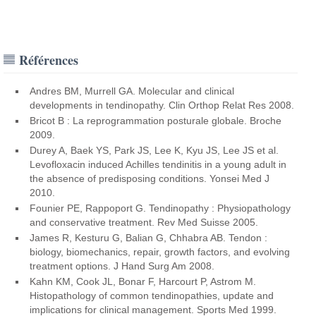
Références
Andres BM, Murrell GA. Molecular and clinical
developments in tendinopathy. Clin Orthop Relat Res 2008.
Bricot B : La reprogrammation posturale globale. Broche
2009.
Durey A, Baek YS, Park JS, Lee K, Kyu JS, Lee JS et al.
Levofloxacin induced Achilles tendinitis in a young adult in
the absence of predisposing conditions. Yonsei Med J
2010.
Founier PE, Rappoport G. Tendinopathy : Physiopathology
and conservative treatment. Rev Med Suisse 2005.
James R, Kesturu G, Balian G, Chhabra AB. Tendon :
biology, biomechanics, repair, growth factors, and evolving
treatment options. J Hand Surg Am 2008.
Kahn KM, Cook JL, Bonar F, Harcourt P, Astrom M.
Histopathology of common tendinopathies, update and
implications for clinical management. Sports Med 1999.