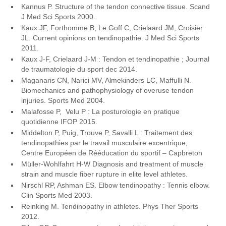
Kannus P. Structure of the tendon connective tissue. Scand
J Med Sci Sports 2000.
Kaux JF, Forthomme B, Le Goff C, Crielaard JM, Croisier
JL. Current opinions on tendinopathie. J Med Sci Sports
2011.
Kaux J-F, Crielaard J-M : Tendon et tendinopathie ; Journal
de traumatologie du sport dec 2014.
Maganaris CN, Narici MV, Almekinders LC, Maffulli N.
Biomechanics and pathophysiology of overuse tendon
injuries. Sports Med 2004.
Malafosse P, Velu P : La posturologie en pratique
quotidienne IFOP 2015.
Middelton P, Puig, Trouve P, Savalli L : Traitement des
tendinopathies par le travail musculaire excentrique,
Centre Européen de Rééducation du sportif – Capbreton
Müller-Wohlfahrt H-W Diagnosis and treatment of muscle
strain and muscle fiber rupture in elite level athletes.
Nirschl RP, Ashman ES. Elbow tendinopathy : Tennis elbow.
Clin Sports Med 2003.
Reinking M. Tendinopathy in athletes. Phys Ther Sports
2012.