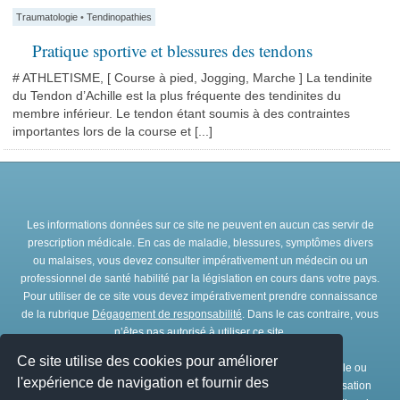
Traumatologie
•
Tendinopathies
Pratique sportive et blessures des tendons
# ATHLETISME, [ Course à pied, Jogging, Marche ] La tendinite
du Tendon d’Achille est la plus fréquente des tendinites du
membre inférieur. Le tendon étant soumis à des contraintes
importantes lors de la course et [...]
Les informations données sur ce site ne peuvent en aucun cas servir de
prescription médicale. En cas de maladie, blessures, symptômes divers
ou malaises, vous devez consulter impérativement un médecin ou un
professionnel de santé habilité par la législation en cours dans votre pays.
Pour utiliser de ce site vous devez impérativement prendre connaissance
de la rubrique
Dégagement de responsabilité
. Dans le cas contraire, vous
n’êtes pas autorisé à utiliser ce site.
Ce site utilise des cookies pour améliorer
Toute représentation et/ou reproduction et/ou exploitation partielle ou
l'expérience de navigation et fournir des
totale de ce site, par quelques procédés que ce soit, sans l’autorisation