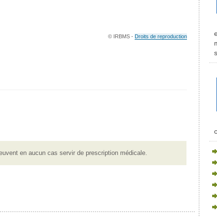
© IRBMS -
Droits de reproduction
m
s
c
euvent en aucun cas servir de prescription médicale.