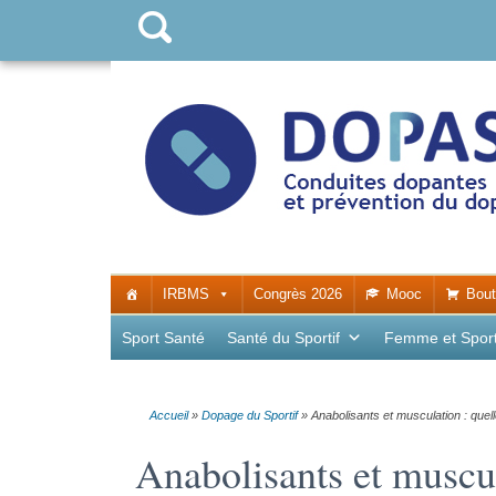
IRBMS
Congrès 2026
Mooc
Bout
Sport Santé
Santé du Sportif
Femme et Spor
Accueil
»
Dopage du Sportif
»
Anabolisants et musculation : quel
Anabolisants et muscul