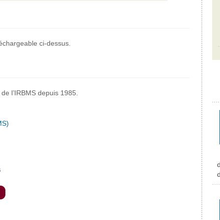
léchargeable ci-dessus.
et de l’IRBMS depuis 1985.
MS)
d