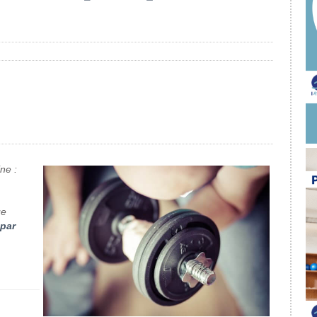
ne :
ue
par