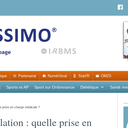
ique
Partenariat
Numéri'éval
Start'R
OM2S
t
Sports et AP
Sport sur Ordonnance
Diététique
Santé me
le prise en charge médicale ?
ation : quelle prise en