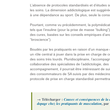
L’absence de protocoles standardisés et d’études su
les soins. La dimension addictologique est suggérée
à une dépendance au sport. De plus, seule la conso
Pourtant, comme vu précédemment, la polymédicatio
tels que l’insuline (pour la prise de masse “bulking”) 
des cures, basées sur les conseils empiriques d’anc
“broscience”).
Boudés par les pratiquants en raison d’un manque d
un rôle central à jouer dans la prise en charge de c
des soins très lourds. Pluridisciplinaire, l’accomp
collaborative des spécialistes de l’addictologie, des
accompagnement, il pourrait être intéressant de suiv
des consommateurs de SA suivis par des médecins for
protocole de prise en charge standardisé permettrait
→ Télécharger :
Causes et conséquences de la 
dopage chez les pratiquants de musculation
, par