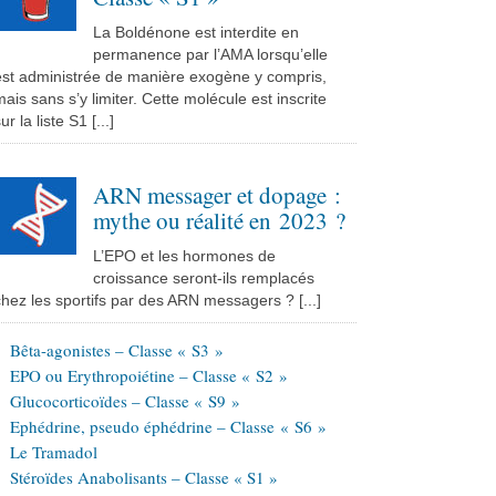
La Boldénone est interdite en
permanence par l’AMA lorsqu’elle
est administrée de manière exogène y compris,
ais sans s’y limiter. Cette molécule est inscrite
ur la liste S1 [...]
ARN messager et dopage :
mythe ou réalité en 2023 ?
L’EPO et les hormones de
croissance seront-ils remplacés
hez les sportifs par des ARN messagers ? [...]
Bêta-agonistes – Classe « S3 »
EPO ou Erythropoiétine – Classe « S2 »
Glucocorticoïdes – Classe « S9 »
Ephédrine, pseudo éphédrine – Classe « S6 »
Le Tramadol
Stéroïdes Anabolisants – Classe « S1 »