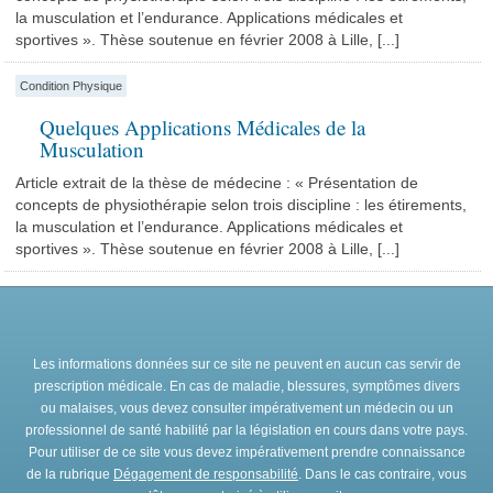
la musculation et l’endurance. Applications médicales et
sportives ». Thèse soutenue en février 2008 à Lille, [...]
Condition Physique
Quelques Applications Médicales de la
Musculation
Article extrait de la thèse de médecine : « Présentation de
concepts de physiothérapie selon trois discipline : les étirements,
la musculation et l’endurance. Applications médicales et
sportives ». Thèse soutenue en février 2008 à Lille, [...]
Les informations données sur ce site ne peuvent en aucun cas servir de
prescription médicale. En cas de maladie, blessures, symptômes divers
ou malaises, vous devez consulter impérativement un médecin ou un
professionnel de santé habilité par la législation en cours dans votre pays.
Pour utiliser de ce site vous devez impérativement prendre connaissance
de la rubrique
Dégagement de responsabilité
. Dans le cas contraire, vous