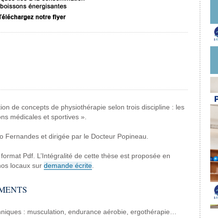
ion
de concepts de physiothérapie
selon trois discipline : les
ons
médicales et sportives
».
o Fernandes et dirigée
par le Docteur Popineau.
 format Pdf.
L’Intégralité de
cette thèse est proposée
en
os locaux sur
demande
écrite
.
EMENTS
hniques
: musculation, endurance aérobie,
ergothérapie…