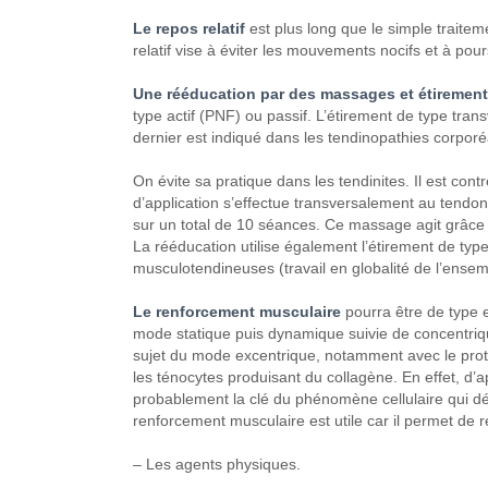
Le repos relatif
est
plus long que le simple traitem
relatif vise à éviter
les mouvements nocifs et à pour
Une rééducation par des
massages et étirement
type
actif (PNF) ou passif. L’étirement
de type trans
dernier
est indiqué dans les tendinopathies
corporé
On évite sa pratique dans les
tendinites. Il est cont
d’application s’effectue
transversalement au tendon
sur un
total de 10 séances.
Ce massage agit grâce
La rééducation
utilise également l’étirement
de type 
musculotendineuses
(travail en globalité de l’ense
Le renforcement musculaire
pourra être de type 
mode statique puis dynamique
suivie de concentriq
sujet du mode excentrique,
notamment avec le proto
les ténocytes produisant
du collagène.
En effet, d’
probablement la clé du phénomène
cellulaire qui d
renforcement musculaire est utile
car il permet de ré
– Les agents physiques.