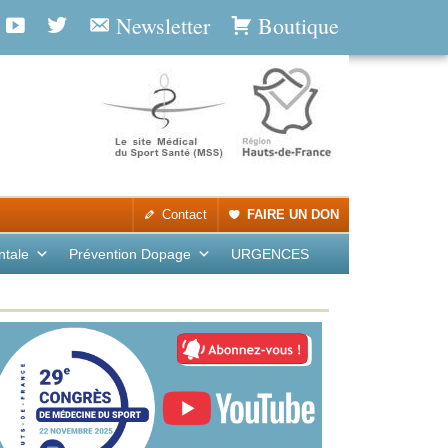
Newsletter
Boutique
Contact
FAIRE UN DON
ntale
Prévention Dopage
URGENCES