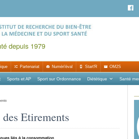
nté depuis 1979
ique
Partenariat
Numéri'éval
Start'R
OM2S
t
Sports et AP
Sport sur Ordonnance
Diététique
Santé me
ments
 des Etirements