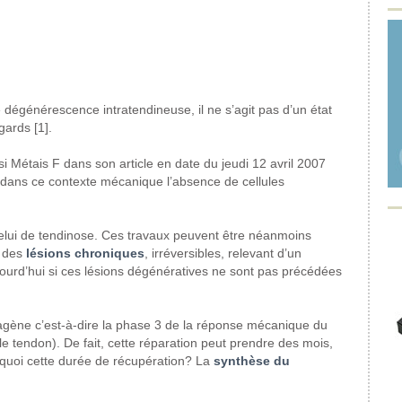
e dégénérescence
intratendineuse, il ne s’agit
pas d’un état
gards
[1].
si Métais F dans son
article en date du jeudi 12 avril
2007
 dans
ce contexte mécanique l’absence
de cellules
elui de tendinose.
Ces travaux peuvent être
néanmoins
des
lésions chroniques
,
irréversibles, relevant
d’un
ourd’hui
si ces lésions dégénératives
ne sont pas précédées
lagène
c’est-à-dire la phase
3 de la réponse mécanique
du
le tendon). De fait, cette
réparation peut prendre
des mois,
quoi
cette durée de récupération?
La
synthèse du