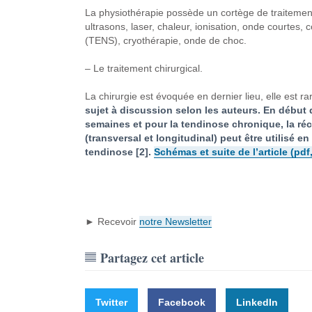
La physiothérapie possède
un cortège de traitemen
ultrasons, laser, chaleur,
ionisation, onde courtes, 
(TENS), cryothérapie, onde de
choc.
– Le traitement chirurgical.
La chirurgie est évoquée
en dernier lieu, elle est ra
sujet à
discussion selon les auteurs. En début
d
semaines
et pour la tendinose chronique, la ré
(transversal et longitudinal) peut être
utilisé e
tendinose [2].
Schémas et suite de l’article
(pdf,
► Recevoir
notre Newsletter
Partagez cet article
Twitter
Facebook
LinkedIn