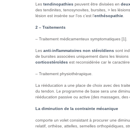
Les
tendinopathies
peuvent être divisées
en
deux
des tendinites, tenosynovites,
bursites,
> les lésion
lésion
est insérée sur
l’os
c’est l’
enthésopathie
.
2 – Traitements
– Traitement médicamenteux symptomatiques
[1].
Les
anti-inflammatoires non
stéroïdiens
sont
ind
de bursites associées uniquement
dans les lésions 
corticostéroïdes
est reconsidérée car le
caractère 
– Traitement physiothérapique.
La rééducation a une place
de choix avec des trait
du tendon. Le programme de
base sera une diminut
rééducation passive
ou active (des massages, des 
La diminution de la contrainte mécanique
comporte un volet consistant à
procurer une diminut
relatif, orthèse, attelles, semelles
orthopédiques, s