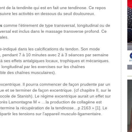
ent de
la tendinite qui est en fait une tendinose.
Ce repos
suivre
les activités en dessous du seuil
douloureux.
s
comme l’étirement de type
transversal, longitudinal ou de
versal est inclus dans
le massage transverse profond. Ce
ales.
re-indiqué
dans les calcifications du tendon. Son
mode
, pendant
7 à 10 minutes avec 2 à
3 séances par semaine
 à
ses effets antalgiques locaux, trophiques
et mécaniques.
longitudinal par les exercises
sur les chaînes
mble
des chaînes musculaires).
excentrique.
Il pourra commencer de façon
prudente par un
ue et se terminer
de façon excentrique. (cf chapitre
II, sur le
cole de Stanish).
Le régime excentrique aurait
un effet sur
après Lamontagne
M « …la production de collagène
est
étermine la récupération
de la tendinose…p 2163 » [1].
Le
partir les
tensions sur l’appareil musculo-ligamentaire.