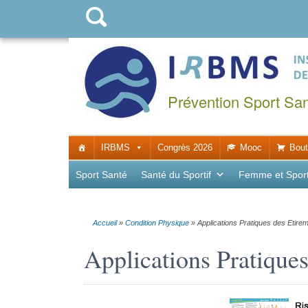
Prévention Sport Sa
IRBMS
Congrès 2026
Mooc
Bout
Sport Santé
Santé du Sportif
Femme et Spor
Accueil
»
Condition Physique
»
Applications Pratiques des Etire
Applications Pratiques