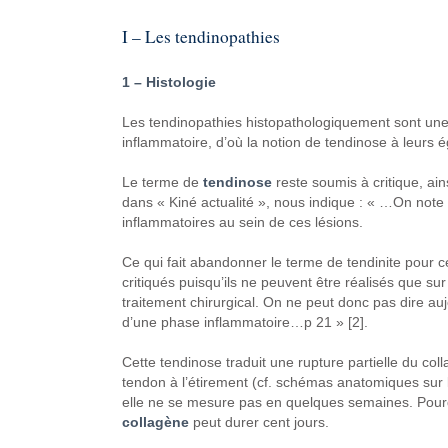
I – Les
tendinopathies
1 – Histologie
Les tendinopathies histopathologiquement
sont un
inflammatoire,
d’où la notion de
tendinose à leurs é
Le terme de
tendinose
reste soumis à critique,
ain
dans « Kiné
actualité », nous
indique : « …On note
inflammatoires au
sein de ces lésions.
Ce qui fait abandonner le terme
de tendinite pour c
critiqués
puisqu’ils ne peuvent être
réalisés que sur
traitement chirurgical.
On ne peut donc pas dire auj
d’une phase inflammatoire…p
21 » [2].
Cette tendinose traduit une rupture
partielle du col
tendon à l’étirement
(cf. schémas anatomiques
sur 
elle ne se mesure pas
en quelques semaines. Pour
collagène
peut
durer cent jours.