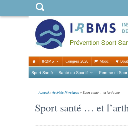
Prévention Sport Sa
IRBMS
Congrès 2026
Mooc
Bout
Sport Santé
Santé du Sportif
Femme et Spor
Accueil
»
Activités Physiques
»
Sport santé … et l’arthrose
Sport santé … et l’art