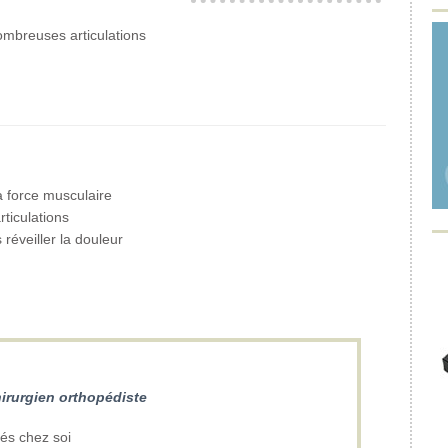
ombreuses articulations
a force musculaire
rticulations
réveiller la douleur
irurgien orthopédiste
ués chez soi