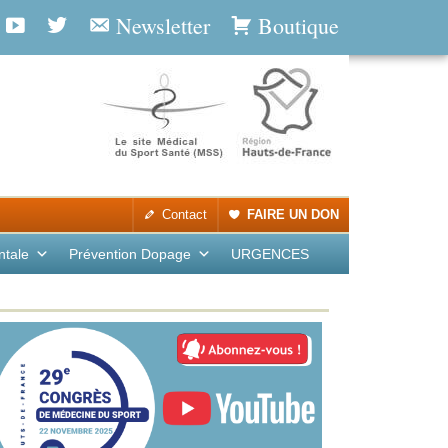
Newsletter
Boutique
Contact
FAIRE UN DON
ntale
Prévention Dopage
URGENCES