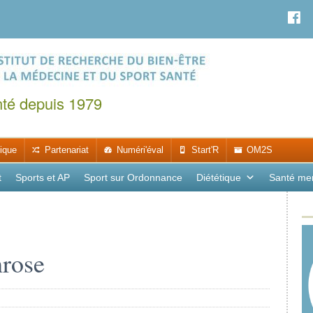
nté depuis 1979
ique
Partenariat
Numéri'éval
Start'R
OM2S
t
Sports et AP
Sport sur Ordonnance
Diététique
Santé me
hrose