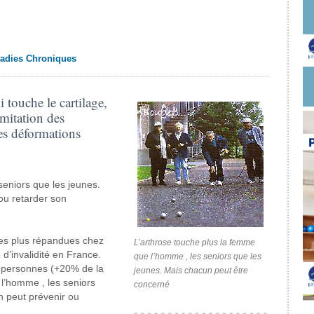
adies Chroniques
 touche le cartilage,
imitation des
es déformations
seniors que les jeunes.
ou retarder son
les plus répandues chez
L’arthrose touche plus la femme
d’invalidité en France.
que l’homme , les seniors que les
e personnes (+20% de la
jeunes. Mais chacun peut être
l’homme , les seniors
concerné
n peut prévenir ou