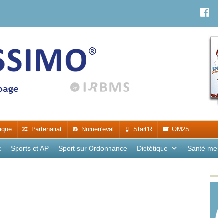
ique
Partenariat
Numéri'éval
Start'R
OM2S
t
Sports et AP
Sport sur Ordonnance
Diététique
Santé me