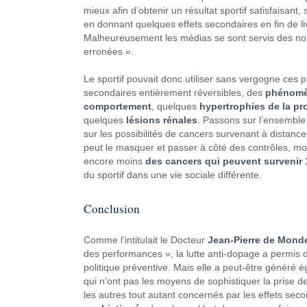
mieux afin d’obtenir un résultat sportif satisfaisant
en donnant quelques effets secondaires en fin de liv
Malheureusement les médias se sont servis des nouv
erronées ».
Le sportif pouvait donc utiliser sans vergogne ces p
secondaires entièrement réversibles, des
phénomèn
comportement
, quelques
hypertrophies de la pr
quelques
lésions rénales
. Passons sur l’ensemble 
sur les possibilités de cancers survenant à distance
peut le masquer et passer à côté des contrôles, moin
encore moins
des cancers qui peuvent survenir 1
du sportif dans une vie sociale différente.
Conclusion
Comme l’intitulait le Docteur
Jean-Pierre de Mond
des performances », la lutte anti-dopage a permis d
politique préventive. Mais elle a peut-être généré
qui n’ont pas les moyens de sophistiquer la prise de
les autres tout autant concernés par les effets seco