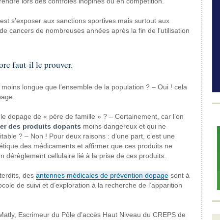
rendre lors des contrôles inopinés ou en compétition.
 c’est s’exposer aux sanctions sportives mais surtout aux
 de cancers de nombreuses années après la fin de l’utilisation
e faut-il le prouver.
moins longue que l’ensemble de la population ? – Oui ! cela
page.
le dopage de « père de famille » ? – Certainement, car l’on
iser des produits dopants
moins dangereux et qui ne
able ? – Non ! Pour deux raisons : d’une part, c’est une
cinétique des médicaments et affirmer que ces produits ne
 dérèglement cellulaire lié à la prise de ces produits.
terdits, des
antennes médicales de prévention dopage
sont à
cole de suivi et d’exploration à la recherche de l’apparition
Matly, Escrimeur du Pôle d’accès Haut Niveau du CREPS de