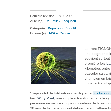
Dernière révision : 18.06.2009
Auteur(s):
Dr. Patrick Bacquaert
Catégorie :
Dopage du Sportif
Dossier(s) :
APA et Cancer
Laurent FIGNON f
une biographie in
souvient surtout
première fois
La
kilomètres entre
basculer sa carri
champion en fais
dopage était-il 
S’agissait-il de l’utilisation spécifique de
produits dop
tard
Willy Voet
, une simple « tradition » dans le c
personne ne se préoccupe du contenu de la seringue
30 ans de tricherie, qui ont débouché sur l’affaire 