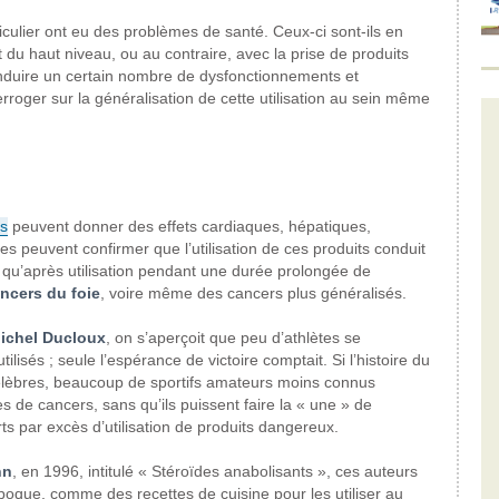
iculier ont eu des problèmes de santé. Ceux-ci sont-ils en
 du haut niveau, ou au contraire, avec la prise de produits
nduire un certain nombre de dysfonctionnements et
rroger sur la généralisation de cette utilisation au sein même
s
peuvent donner des effets cardiaques, hépatiques,
es peuvent confirmer que l’utilisation de ces produits conduit
 qu’après utilisation pendant une durée prolongée de
ncers du foie
, voire même des cancers plus généralisés.
ichel Ducloux
, on s’aperçoit que peu d’athlètes se
lisés ; seule l’espérance de victoire comptait. Si l’histoire du
lèbres, beaucoup de sportifs amateurs moins connus
s de cancers, sans qu’ils puissent faire la « une » de
orts par excès d’utilisation de produits dangereux.
nn
, en 1996, intitulé « Stéroïdes anabolisants », ces auteurs
oque, comme des recettes de cuisine pour les utiliser au