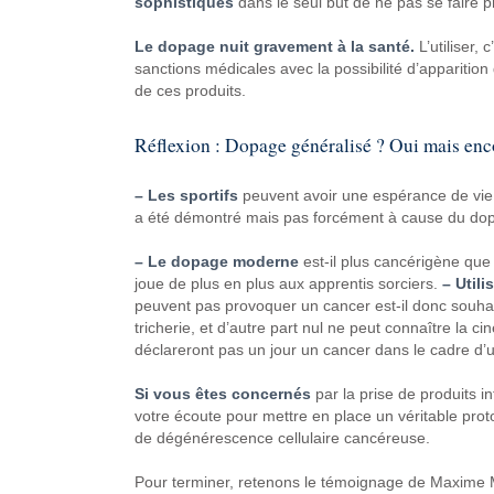
sophistiqués
dans le seul but de ne pas se faire p
Le dopage nuit gravement à la santé.
L’utiliser,
sanctions médicales avec la possibilité d’apparition
de ces produits.
Réflexion : Dopage généralisé ? Oui mais encor
– Les sportifs
peuvent avoir une espérance de vie 
a été démontré mais pas forcément à cause du do
– Le dopage moderne
est-il plus cancérigène que 
joue de plus en plus aux apprentis sorciers.
– Util
peuvent pas provoquer un cancer est-il donc souhait
tricherie, et d’autre part nul ne peut connaître la 
déclareront pas un jour un cancer dans le cadre d’un
Si vous êtes concernés
par la prise de produits in
votre écoute pour mettre en place un véritable proto
de dégénérescence cellulaire cancéreuse.
Pour terminer, retenons le témoignage de Maxime 