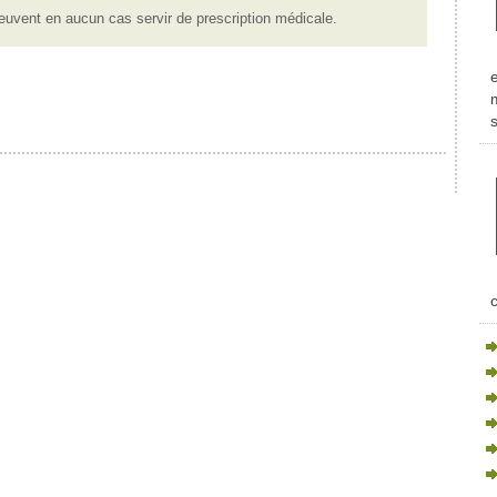
euvent en aucun cas servir de prescription médicale.
m
s
c