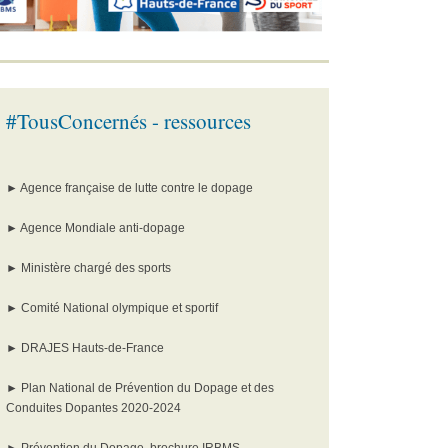
#TousConcernés - ressources
►
Agence française de lutte contre le dopage
►
Agence Mondiale anti-dopage
►
Ministère chargé des sports
►
Comité National olympique et sportif
►
DRAJES Hauts-de-France
►
Plan National de Prévention du Dopage et des
Conduites Dopantes 2020-2024
►
Prévention du Dopage, brochure IRBMS