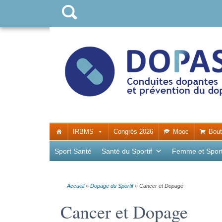
IRBMS
Congrès 2026
Mooc
Bout
Sport Santé
Santé du Sportif
Femme et Spor
Accueil
»
Dopage du Sportif
»
Cancer et Dopage
Cancer et Dopage