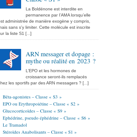
La Boldénone est interdite en
permanence par l’AMA lorsqu’elle
est administrée de manière exogène y compris,
ais sans s’y limiter. Cette molécule est inscrite
ur la liste S1 [...]
ARN messager et dopage :
mythe ou réalité en 2023 ?
L’EPO et les hormones de
croissance seront-ils remplacés
hez les sportifs par des ARN messagers ? [...]
Bêta-agonistes – Classe « S3 »
EPO ou Erythropoiétine – Classe « S2 »
Glucocorticoïdes – Classe « S9 »
Ephédrine, pseudo éphédrine – Classe « S6 »
Le Tramadol
Stéroïdes Anabolisants – Classe « S1 »